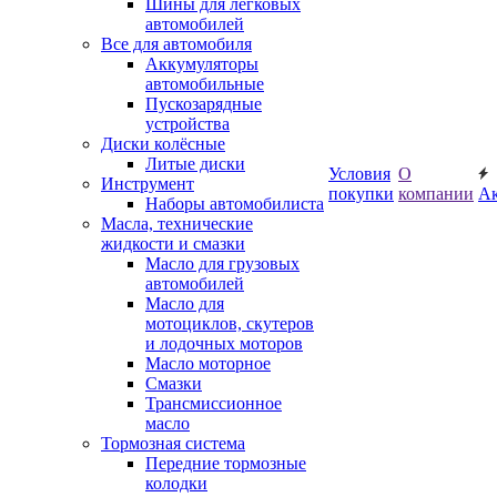
Шины для легковых
автомобилей
Все для автомобиля
Аккумуляторы
автомобильные
Пускозарядные
устройства
Диски колёсные
Литые диски
Условия
О
Инструмент
покупки
компании
А
Наборы автомобилиста
Масла, технические
жидкости и смазки
Масло для грузовых
автомобилей
Масло для
мотоциклов, скутеров
и лодочных моторов
Масло моторное
Смазки
Трансмиссионное
масло
Тормозная система
Передние тормозные
колодки