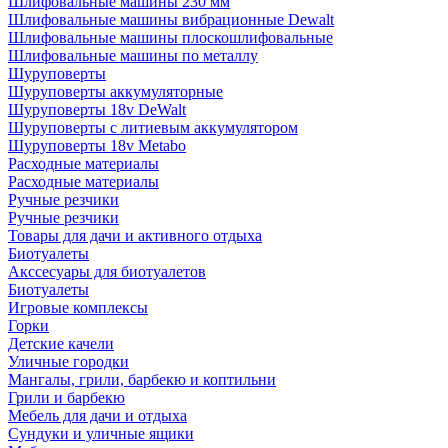
Шлифовальные машины 230 мм
Шлифовальные машины вибрационные Dewalt
Шлифовальные машины плоскошлифовальные
Шлифовальные машины по металлу
Шуруповерты
Шуруповерты аккумуляторные
Шуруповерты 18v DeWalt
Шуруповерты с литиевым аккумулятором
Шуруповерты 18v Metabo
Расходные материалы
Расходные материалы
Ручные резчики
Ручные резчики
Товары для дачи и активного отдыха
Биотуалеты
Акссесуары для биотуалетов
Биотуалеты
Игровые комплексы
Горки
Детские качели
Уличные городки
Мангалы, грили, барбекю и коптильни
Грили и барбекю
Мебель для дачи и отдыха
Сундуки и уличные ящики