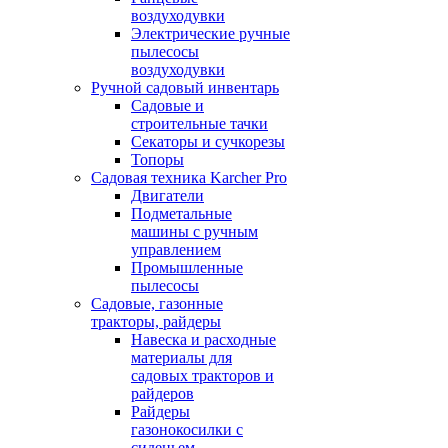
воздуходувки
Электрические ручные
пылесосы
воздуходувки
Ручной садовый инвентарь
Садовые и
строительные тачки
Секаторы и сучкорезы
Топоры
Садовая техника Karcher Pro
Двигатели
Подметальные
машины с ручным
управлением
Промышленные
пылесосы
Садовые, газонные
тракторы, райдеры
Навеска и расходные
материалы для
садовых тракторов и
райдеров
Райдеры
газонокосилки с
сиденьем