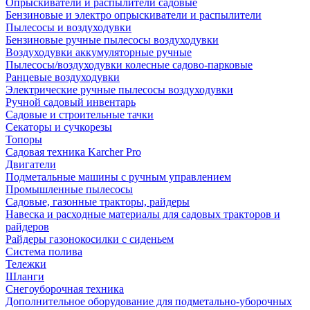
Опрыскиватели и распылители садовые
Бензиновые и электро опрыскиватели и распылители
Пылесосы и воздуходувки
Бензиновые ручные пылесосы воздуходувки
Воздуходувки аккумуляторные ручные
Пылесосы/воздуходувки колесные садово-парковые
Ранцевые воздуходувки
Электрические ручные пылесосы воздуходувки
Ручной садовый инвентарь
Садовые и строительные тачки
Секаторы и сучкорезы
Топоры
Садовая техника Karcher Pro
Двигатели
Подметальные машины с ручным управлением
Промышленные пылесосы
Садовые, газонные тракторы, райдеры
Навеска и расходные материалы для садовых тракторов и
райдеров
Райдеры газонокосилки с сиденьем
Система полива
Тележки
Шланги
Снегоуборочная техника
Дополнительное оборудование для подметально-уборочных