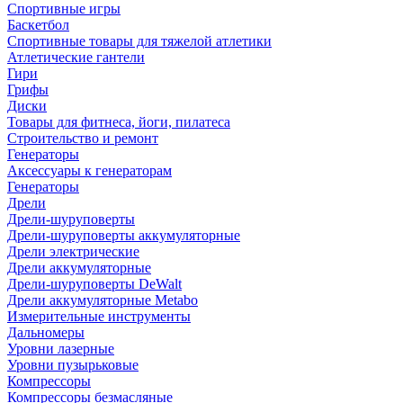
Спортивные игры
Баскетбол
Спортивные товары для тяжелой атлетики
Атлетические гантели
Гири
Грифы
Диски
Товары для фитнеса, йоги, пилатеса
Строительство и ремонт
Генераторы
Аксессуары к генераторам
Генераторы
Дрели
Дрели-шуруповерты
Дрели-шуруповерты аккумуляторные
Дрели электрические
Дрели аккумуляторные
Дрели-шуруповерты DeWalt
Дрели аккумуляторные Metabo
Измерительные инструменты
Дальномеры
Уровни лазерные
Уровни пузырьковые
Компрессоры
Компрессоры безмасляные