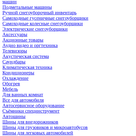
машин
Подметальные машины
Ручной снегоуборочный инвентарь
Самоходные гусеничные снегоуборщики
Самоходные колесные снегоуборщики
Электрические снегоуборщики
Аксессуары
Акционные товары
Аудио видео и оргтехника
Телевизоры
Акустическая система
Саундбары
Климатическая техника
Кондиционеры
Охлаждение
Обогрев
Мебель
Для ванных комнат
Все для автомобиля
Автосервисное оборудование
Съёмники специнструмент
Автошины
Шины для внедорожников
Шины для грузовиков и микроавтобусов
Шины для легковых автомобилей