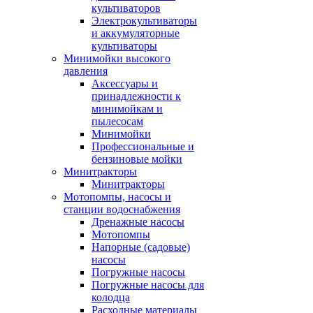
культиваторов
Электрокультиваторы
и аккумуляторные
культиваторы
Минимойки высокого
давления
Аксессуары и
принадлежности к
минимойкам и
пылесосам
Минимойки
Профессиональные и
бензиновые мойки
Минитракторы
Минитракторы
Мотопомпы, насосы и
станции водоснабжения
Дренажные насосы
Мотопомпы
Напорные (садовые)
насосы
Погружные насосы
Погружные насосы для
колодца
Расходные материалы