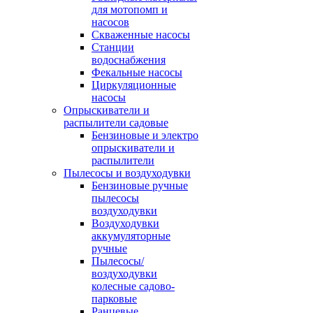
для мотопомп и
насосов
Скваженные насосы
Станции
водоснабжения
Фекальные насосы
Циркуляционные
насосы
Опрыскиватели и
распылители садовые
Бензиновые и электро
опрыскиватели и
распылители
Пылесосы и воздуходувки
Бензиновые ручные
пылесосы
воздуходувки
Воздуходувки
аккумуляторные
ручные
Пылесосы/
воздуходувки
колесные садово-
парковые
Ранцевые