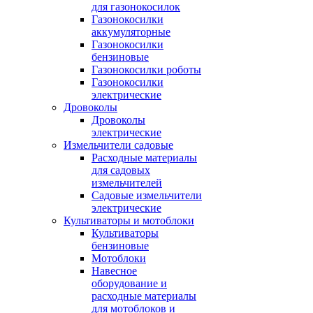
для газонокосилок
Газонокосилки
аккумуляторные
Газонокосилки
бензиновые
Газонокосилки роботы
Газонокосилки
электрические
Дровоколы
Дровоколы
электрические
Измельчители садовые
Расходные материалы
для садовых
измельчителей
Садовые измельчители
электрические
Культиваторы и мотоблоки
Культиваторы
бензиновые
Мотоблоки
Навесное
оборудование и
расходные материалы
для мотоблоков и