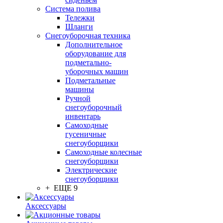
Система полива
Тележки
Шланги
Снегоуборочная техника
Дополнительное
оборудование для
подметально-
уборочных машин
Подметальные
машины
Ручной
снегоуборочный
инвентарь
Самоходные
гусеничные
снегоуборщики
Самоходные колесные
снегоуборщики
Электрические
снегоуборщики
+ ЕЩЕ 9
Аксессуары