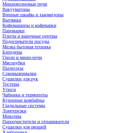
Микроволновые печи
Вакууматоры
Винные шкафы и хьюмидоры
Вытяжки
Кофемашины и кофеварки
Пароварки
Плиты и варочные центры
Подогреватели посуды
Мелка бытовая техника
Блендеры
Грили и мини-печи
Мясорубки
Пылесосы
Соковыжималки
Сушилки для рук
Тостеры
Утюги
Чайники и термопоты
Кухонные комбайны
Гладильные системы
Ломтерезки
Миксеры
Пароочистители и отпариватели
Сушилки для овощей
Хлебопечки