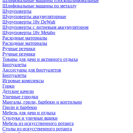
Шлифовальные машины плоскошлифовальные
Шлифовальные машины по металлу
Шуруповерты
Шуруповерты аккумуляторные
Шуруповерты 18v DeWalt
Шуруповерты с литиевым аккумулятором
Шуруповерты 18v Metabo
Расходные материалы
Расходные материалы
Ручные резчики
Ручные резчики
Товары для дачи и активного отдыха
Биотуалеты
Акссесуары для биотуалетов
Биотуалеты
Игровые комплексы
Горки
Детские качели
Уличные городки
Мангалы, грили, барбекю и коптильни
Грили и барбекю
Мебель для дачи и отдыха
Сундуки и уличные ящики
Мебель из искусственного ротанга
Столы из искусственного ротанга