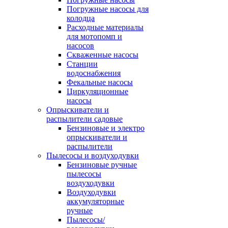
Погружные насосы для
колодца
Расходные материалы
для мотопомп и
насосов
Скваженные насосы
Станции
водоснабжения
Фекальные насосы
Циркуляционные
насосы
Опрыскиватели и
распылители садовые
Бензиновые и электро
опрыскиватели и
распылители
Пылесосы и воздуходувки
Бензиновые ручные
пылесосы
воздуходувки
Воздуходувки
аккумуляторные
ручные
Пылесосы/