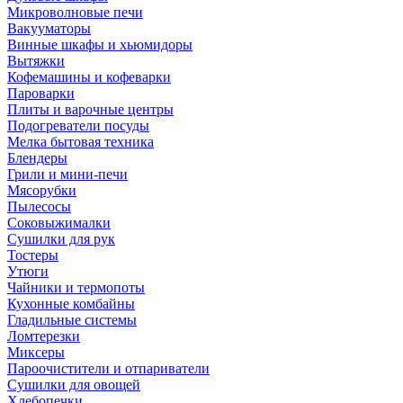
Микроволновые печи
Вакууматоры
Винные шкафы и хьюмидоры
Вытяжки
Кофемашины и кофеварки
Пароварки
Плиты и варочные центры
Подогреватели посуды
Мелка бытовая техника
Блендеры
Грили и мини-печи
Мясорубки
Пылесосы
Соковыжималки
Сушилки для рук
Тостеры
Утюги
Чайники и термопоты
Кухонные комбайны
Гладильные системы
Ломтерезки
Миксеры
Пароочистители и отпариватели
Сушилки для овощей
Хлебопечки