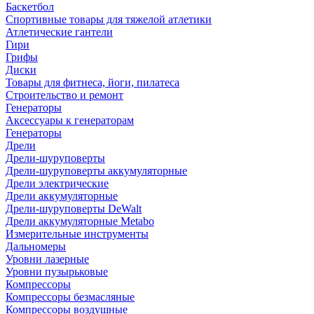
Баскетбол
Спортивные товары для тяжелой атлетики
Атлетические гантели
Гири
Грифы
Диски
Товары для фитнеса, йоги, пилатеса
Строительство и ремонт
Генераторы
Аксессуары к генераторам
Генераторы
Дрели
Дрели-шуруповерты
Дрели-шуруповерты аккумуляторные
Дрели электрические
Дрели аккумуляторные
Дрели-шуруповерты DeWalt
Дрели аккумуляторные Metabo
Измерительные инструменты
Дальномеры
Уровни лазерные
Уровни пузырьковые
Компрессоры
Компрессоры безмасляные
Компрессоры воздушные