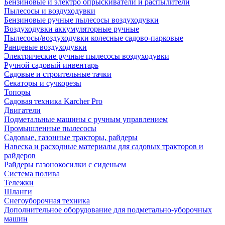
Бензиновые и электро опрыскиватели и распылители
Пылесосы и воздуходувки
Бензиновые ручные пылесосы воздуходувки
Воздуходувки аккумуляторные ручные
Пылесосы/воздуходувки колесные садово-парковые
Ранцевые воздуходувки
Электрические ручные пылесосы воздуходувки
Ручной садовый инвентарь
Садовые и строительные тачки
Секаторы и сучкорезы
Топоры
Садовая техника Karcher Pro
Двигатели
Подметальные машины с ручным управлением
Промышленные пылесосы
Садовые, газонные тракторы, райдеры
Навеска и расходные материалы для садовых тракторов и
райдеров
Райдеры газонокосилки с сиденьем
Система полива
Тележки
Шланги
Снегоуборочная техника
Дополнительное оборудование для подметально-уборочных
машин