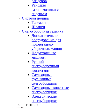
райдеров
Райдеры
газонокосилки с
сиденьем
Система полива
Тележки
Шланги
Снегоуборочная техника
Дополнительное
оборудование для
подметально-
уборочных машин
Подметальные
машины
Ручной
снегоуборочный
инвентарь
Самоходные
гусеничные
снегоуборщики
Самоходные колесные
снегоуборщики
Электрические
снегоуборщики
+ ЕЩЕ 9