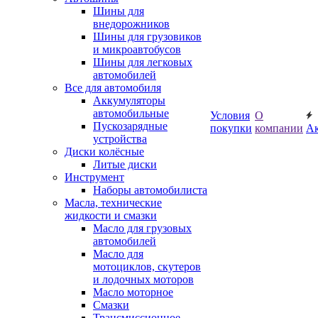
Шины для
внедорожников
Шины для грузовиков
и микроавтобусов
Шины для легковых
автомобилей
Все для автомобиля
Аккумуляторы
автомобильные
Условия
О
Пускозарядные
покупки
компании
А
устройства
Диски колёсные
Литые диски
Инструмент
Наборы автомобилиста
Масла, технические
жидкости и смазки
Масло для грузовых
автомобилей
Масло для
мотоциклов, скутеров
и лодочных моторов
Масло моторное
Смазки
Трансмиссионное