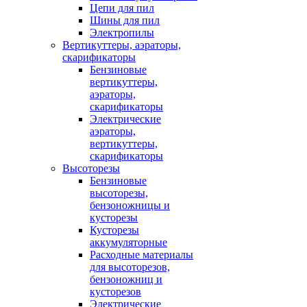
Цепи для пил
Шины для пил
Электропилы
Вертикуттеры, аэраторы,
скарификаторы
Бензиновые
вертикуттеры,
аэраторы,
скарификаторы
Электрические
аэраторы,
вертикуттеры,
скарификаторы
Высоторезы
Бензиновые
высоторезы,
бензоножницы и
кусторезы
Кусторезы
аккумуляторные
Расходные материалы
для высоторезов,
бензоножниц и
кусторезов
Электрические