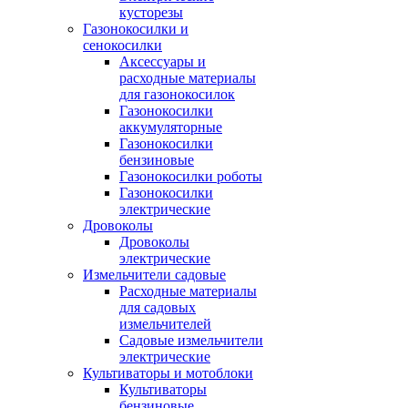
кусторезы
Газонокосилки и
сенокосилки
Аксессуары и
расходные материалы
для газонокосилок
Газонокосилки
аккумуляторные
Газонокосилки
бензиновые
Газонокосилки роботы
Газонокосилки
электрические
Дровоколы
Дровоколы
электрические
Измельчители садовые
Расходные материалы
для садовых
измельчителей
Садовые измельчители
электрические
Культиваторы и мотоблоки
Культиваторы
бензиновые