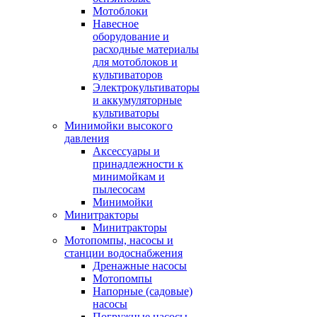
Мотоблоки
Навесное
оборудование и
расходные материалы
для мотоблоков и
культиваторов
Электрокультиваторы
и аккумуляторные
культиваторы
Минимойки высокого
давления
Аксессуары и
принадлежности к
минимойкам и
пылесосам
Минимойки
Минитракторы
Минитракторы
Мотопомпы, насосы и
станции водоснабжения
Дренажные насосы
Мотопомпы
Напорные (садовые)
насосы
Погружные насосы