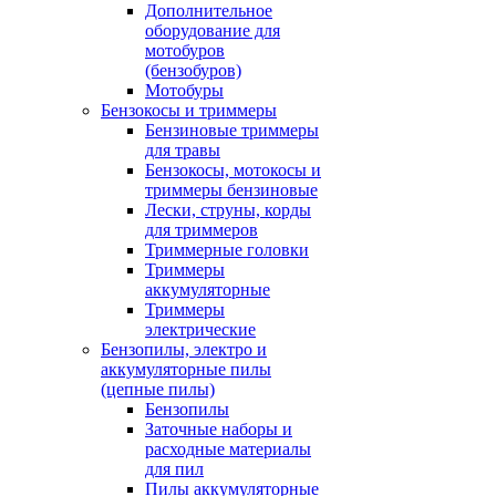
Дополнительное
оборудование для
мотобуров
(бензобуров)
Мотобуры
Бензокосы и триммеры
Бензиновые триммеры
для травы
Бензокосы, мотокосы и
триммеры бензиновые
Лески, струны, корды
для триммеров
Триммерные головки
Триммеры
аккумуляторные
Триммеры
электрические
Бензопилы, электро и
аккумуляторные пилы
(цепные пилы)
Бензопилы
Заточные наборы и
расходные материалы
для пил
Пилы аккумуляторные