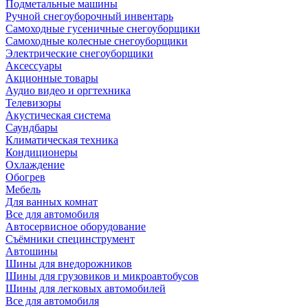
Подметальные машины
Ручной снегоуборочный инвентарь
Самоходные гусеничные снегоуборщики
Самоходные колесные снегоуборщики
Электрические снегоуборщики
Аксессуары
Акционные товары
Аудио видео и оргтехника
Телевизоры
Акустическая система
Саундбары
Климатическая техника
Кондиционеры
Охлаждение
Обогрев
Мебель
Для ванных комнат
Все для автомобиля
Автосервисное оборудование
Съёмники специнструмент
Автошины
Шины для внедорожников
Шины для грузовиков и микроавтобусов
Шины для легковых автомобилей
Все для автомобиля