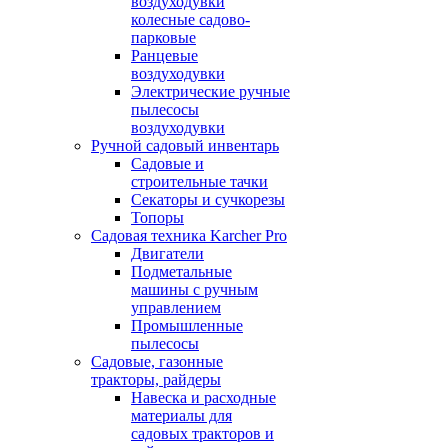
воздуходувки
колесные садово-
парковые
Ранцевые
воздуходувки
Электрические ручные
пылесосы
воздуходувки
Ручной садовый инвентарь
Садовые и
строительные тачки
Секаторы и сучкорезы
Топоры
Садовая техника Karcher Pro
Двигатели
Подметальные
машины с ручным
управлением
Промышленные
пылесосы
Садовые, газонные
тракторы, райдеры
Навеска и расходные
материалы для
садовых тракторов и