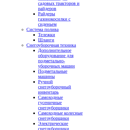
садовых тракторов и
райдеров
Райдеры
газонокосилки с
сиденьем
Система полива
Тележки
Шланги
Снегоуборочная техника
Дополнительное
оборудование для
подметально-
уборочных машин
Подметальные
машины
Ручной
снегоуборочный
инвентарь
Самоходные
гусеничные
снегоуборщики
Самоходные колесные
снегоуборщики
Электрические
снегоуборщики