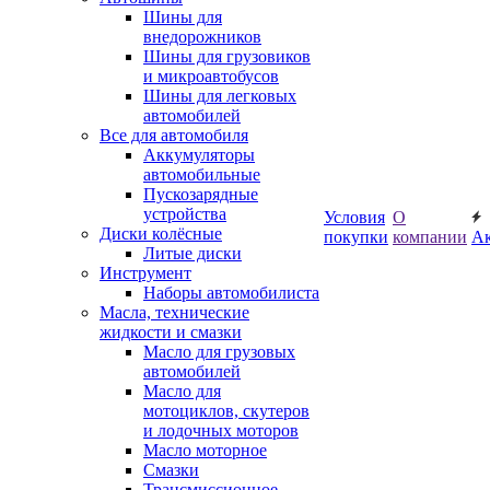
Шины для
внедорожников
Шины для грузовиков
и микроавтобусов
Шины для легковых
автомобилей
Все для автомобиля
Аккумуляторы
автомобильные
Пускозарядные
устройства
Условия
О
Диски колёсные
покупки
компании
А
Литые диски
Инструмент
Наборы автомобилиста
Масла, технические
жидкости и смазки
Масло для грузовых
автомобилей
Масло для
мотоциклов, скутеров
и лодочных моторов
Масло моторное
Смазки
Трансмиссионное