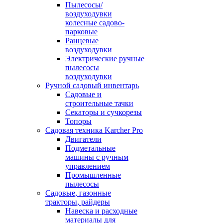
Пылесосы/
воздуходувки
колесные садово-
парковые
Ранцевые
воздуходувки
Электрические ручные
пылесосы
воздуходувки
Ручной садовый инвентарь
Садовые и
строительные тачки
Секаторы и сучкорезы
Топоры
Садовая техника Karcher Pro
Двигатели
Подметальные
машины с ручным
управлением
Промышленные
пылесосы
Садовые, газонные
тракторы, райдеры
Навеска и расходные
материалы для