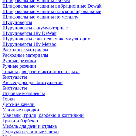
Шлифовальные машины 230 мм
Шлифовальные машины вибрационные Dewalt
Шлифовальные машины плоскошлифовальные
Шлифовальные машины по металлу
Шуруповерты
Шуруповерты аккумуляторные
Шуруповерты 18v DeWalt
Шуруповерты с литиевым аккумулятором
Шуруповерты 18v Metabo
Расходные материалы
Расходные материалы
Ручные резчики
Ручные резчики
Товары для дачи и активного отдыха
Биотуалеты
Акссесуары для биотуалетов
Биотуалеты
Игровые комплексы
Горки
Детские качели
Уличные городки
Мангалы, грили, барбекю и коптильни
Грили и барбекю
Мебель для дачи и отдыха
Сундуки и уличные ящики