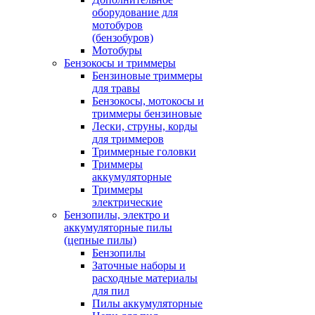
оборудование для
мотобуров
(бензобуров)
Мотобуры
Бензокосы и триммеры
Бензиновые триммеры
для травы
Бензокосы, мотокосы и
триммеры бензиновые
Лески, струны, корды
для триммеров
Триммерные головки
Триммеры
аккумуляторные
Триммеры
электрические
Бензопилы, электро и
аккумуляторные пилы
(цепные пилы)
Бензопилы
Заточные наборы и
расходные материалы
для пил
Пилы аккумуляторные