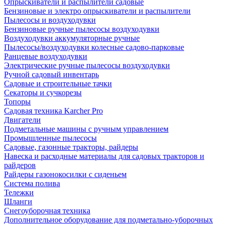
Опрыскиватели и распылители садовые
Бензиновые и электро опрыскиватели и распылители
Пылесосы и воздуходувки
Бензиновые ручные пылесосы воздуходувки
Воздуходувки аккумуляторные ручные
Пылесосы/воздуходувки колесные садово-парковые
Ранцевые воздуходувки
Электрические ручные пылесосы воздуходувки
Ручной садовый инвентарь
Садовые и строительные тачки
Секаторы и сучкорезы
Топоры
Садовая техника Karcher Pro
Двигатели
Подметальные машины с ручным управлением
Промышленные пылесосы
Садовые, газонные тракторы, райдеры
Навеска и расходные материалы для садовых тракторов и
райдеров
Райдеры газонокосилки с сиденьем
Система полива
Тележки
Шланги
Снегоуборочная техника
Дополнительное оборудование для подметально-уборочных