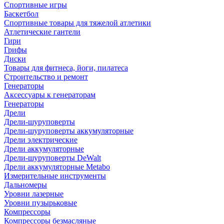
Спортивные игры
Баскетбол
Спортивные товары для тяжелой атлетики
Атлетические гантели
Гири
Грифы
Диски
Товары для фитнеса, йоги, пилатеса
Строительство и ремонт
Генераторы
Аксессуары к генераторам
Генераторы
Дрели
Дрели-шуруповерты
Дрели-шуруповерты аккумуляторные
Дрели электрические
Дрели аккумуляторные
Дрели-шуруповерты DeWalt
Дрели аккумуляторные Metabo
Измерительные инструменты
Дальномеры
Уровни лазерные
Уровни пузырьковые
Компрессоры
Компрессоры безмасляные