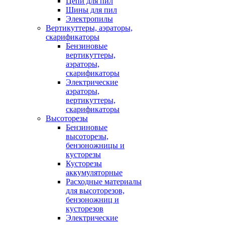
Цепи для пил
Шины для пил
Электропилы
Вертикуттеры, аэраторы,
скарификаторы
Бензиновые
вертикуттеры,
аэраторы,
скарификаторы
Электрические
аэраторы,
вертикуттеры,
скарификаторы
Высоторезы
Бензиновые
высоторезы,
бензоножницы и
кусторезы
Кусторезы
аккумуляторные
Расходные материалы
для высоторезов,
бензоножниц и
кусторезов
Электрические