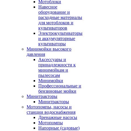
Мотоблоки
Навесное
оборудование и
расходные материалы
для мотоблоков и
культиваторов
Электрокультиваторы
и аккумуляторные
культиваторы
Минимойки высокого
давления
Аксессуары и
принадлежности к
минимойкам и
пылесосам
Минимойки
Профессиональные и
бензиновые мойки
Минитракторы
Минитракторы
Мотопомпы, насосы и
станции водоснабжения
Дренажные насосы
Мотопомпы
Напорные (садовые)