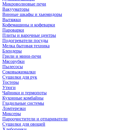
Микроволновые печи
Вакууматоры
Винные шкафы и хьюмидоры
Вытяжки
Кофемашины и кофеварки
Пароварки
Плиты и варочные центры
Подогреватели посуды
Мелка бытовая техника
Блендеры
Грили и мини-печи
Мясорубки
Пылесосы
Соковыжималки
Сушилки для рук
Тостеры
Утюги
Чайники и термопоты
Кухонные комбайны
Гладильные системы
Ломтерезки
Миксеры
Пароочистители и отпариватели
Сушилки для овощей
Хлебопечки