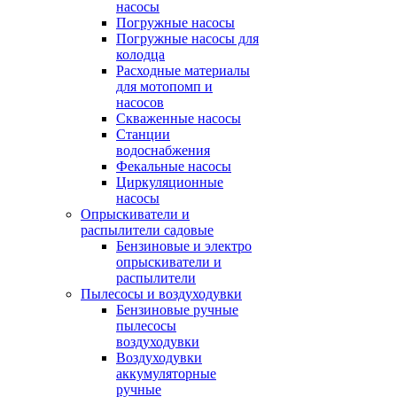
насосы
Погружные насосы
Погружные насосы для
колодца
Расходные материалы
для мотопомп и
насосов
Скваженные насосы
Станции
водоснабжения
Фекальные насосы
Циркуляционные
насосы
Опрыскиватели и
распылители садовые
Бензиновые и электро
опрыскиватели и
распылители
Пылесосы и воздуходувки
Бензиновые ручные
пылесосы
воздуходувки
Воздуходувки
аккумуляторные
ручные