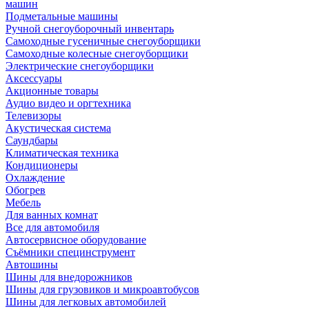
машин
Подметальные машины
Ручной снегоуборочный инвентарь
Самоходные гусеничные снегоуборщики
Самоходные колесные снегоуборщики
Электрические снегоуборщики
Аксессуары
Акционные товары
Аудио видео и оргтехника
Телевизоры
Акустическая система
Саундбары
Климатическая техника
Кондиционеры
Охлаждение
Обогрев
Мебель
Для ванных комнат
Все для автомобиля
Автосервисное оборудование
Съёмники специнструмент
Автошины
Шины для внедорожников
Шины для грузовиков и микроавтобусов
Шины для легковых автомобилей