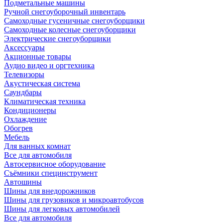
Подметальные машины
Ручной снегоуборочный инвентарь
Самоходные гусеничные снегоуборщики
Самоходные колесные снегоуборщики
Электрические снегоуборщики
Аксессуары
Акционные товары
Аудио видео и оргтехника
Телевизоры
Акустическая система
Саундбары
Климатическая техника
Кондиционеры
Охлаждение
Обогрев
Мебель
Для ванных комнат
Все для автомобиля
Автосервисное оборудование
Съёмники специнструмент
Автошины
Шины для внедорожников
Шины для грузовиков и микроавтобусов
Шины для легковых автомобилей
Все для автомобиля