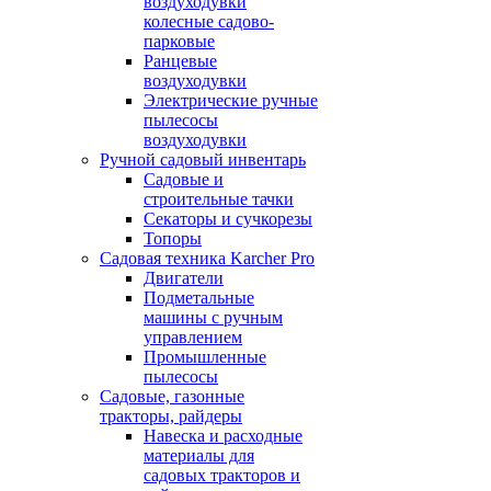
воздуходувки
колесные садово-
парковые
Ранцевые
воздуходувки
Электрические ручные
пылесосы
воздуходувки
Ручной садовый инвентарь
Садовые и
строительные тачки
Секаторы и сучкорезы
Топоры
Садовая техника Karcher Pro
Двигатели
Подметальные
машины с ручным
управлением
Промышленные
пылесосы
Садовые, газонные
тракторы, райдеры
Навеска и расходные
материалы для
садовых тракторов и