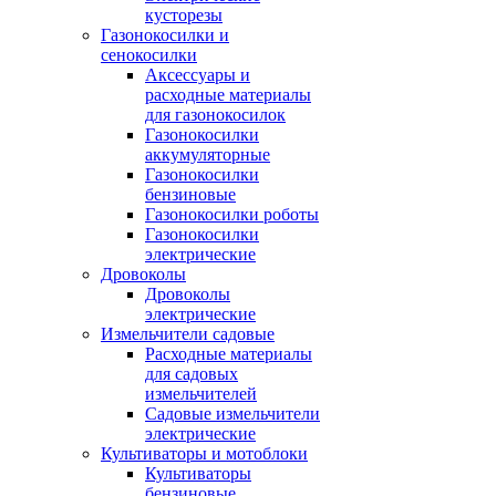
кусторезы
Газонокосилки и
сенокосилки
Аксессуары и
расходные материалы
для газонокосилок
Газонокосилки
аккумуляторные
Газонокосилки
бензиновые
Газонокосилки роботы
Газонокосилки
электрические
Дровоколы
Дровоколы
электрические
Измельчители садовые
Расходные материалы
для садовых
измельчителей
Садовые измельчители
электрические
Культиваторы и мотоблоки
Культиваторы
бензиновые