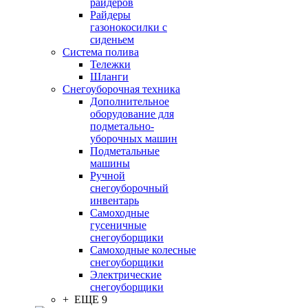
райдеров
Райдеры
газонокосилки с
сиденьем
Система полива
Тележки
Шланги
Снегоуборочная техника
Дополнительное
оборудование для
подметально-
уборочных машин
Подметальные
машины
Ручной
снегоуборочный
инвентарь
Самоходные
гусеничные
снегоуборщики
Самоходные колесные
снегоуборщики
Электрические
снегоуборщики
+ ЕЩЕ 9