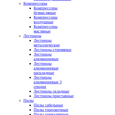
Компрессоры
Компрессоры
безмасляные
Компрессоры
воздушные
Компрессоры
масляные
Лестницы
Лестницы
металлические
Лестницы-стремянки
Лестницы
алюминиевые
Лестницы
алюминиевые
раскладные
Лестницы
алюминиевые 3
секции
Лестницы складные
Лестницы приставные
Пилы
Пилы сабельные
Пилы торцовочные
Пилы циркулярные