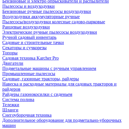
Бензиновые и электро опрыскиватели и распылители
Пылесосы и воздуходувки
Бензиновые ручные пылесосы воздуходувки
Воздуходувки аккумуляторные ручные
Пылесосы/воздуходувки колесные садово-парковые
Ранцевые воздуходувки
Электрические ручные пылесосы воздуходувки
Ручной садовый инвентарь
Садовые и строительные тачки
Секаторы и сучкорезы
Топоры
Садовая техника Karcher Pro
Двигатели
Подметальные машины с ручным управлением
Промышленные пылесосы
Садовые, газонные тракторы, райдеры
Навеска и расходные материалы для садовых тракторов и
райдеров
Райдеры газонокосилки с сиденьем
Система полива
Тележки
Шланги
Снегоуборочная техника
Дополнительное оборудование для подметально-уборочных
машин