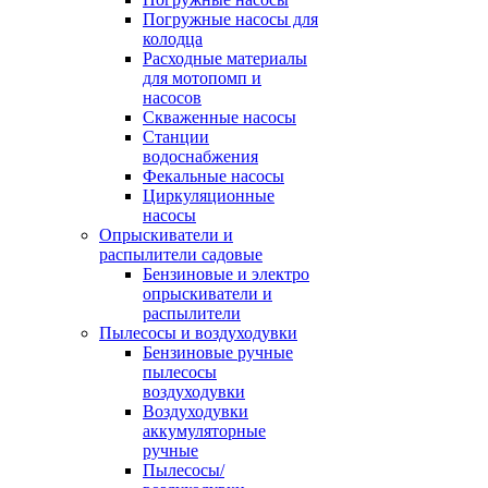
Погружные насосы для
колодца
Расходные материалы
для мотопомп и
насосов
Скваженные насосы
Станции
водоснабжения
Фекальные насосы
Циркуляционные
насосы
Опрыскиватели и
распылители садовые
Бензиновые и электро
опрыскиватели и
распылители
Пылесосы и воздуходувки
Бензиновые ручные
пылесосы
воздуходувки
Воздуходувки
аккумуляторные
ручные
Пылесосы/