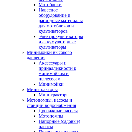
Мотоблоки
Навесное
оборудование и
расходные материалы
для мотоблоков и
культиваторов
Электрокультиваторы
и аккумуляторные
культиваторы
Минимойки высокого
давления
Аксессуары и
принадлежности к
минимойкам и
пылесосам
Минимойки
Минитракторы
Минитракторы
Мотопомпы, насосы и
станции водоснабжения
Дренажные насосы
Мотопомпы
Напорные (садовые)
насосы
Погружные насосы