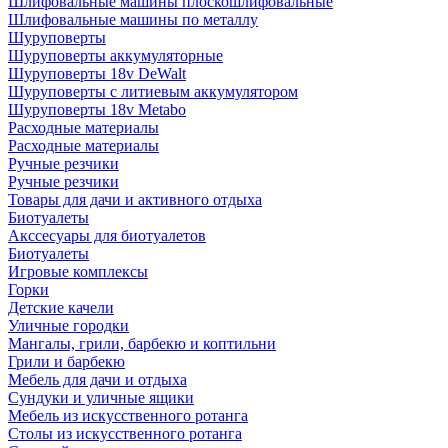
Шлифовальные машины плоскошлифовальные
Шлифовальные машины по металлу
Шуруповерты
Шуруповерты аккумуляторные
Шуруповерты 18v DeWalt
Шуруповерты с литиевым аккумулятором
Шуруповерты 18v Metabo
Расходные материалы
Расходные материалы
Ручные резчики
Ручные резчики
Товары для дачи и активного отдыха
Биотуалеты
Акссесуары для биотуалетов
Биотуалеты
Игровые комплексы
Горки
Детские качели
Уличные городки
Мангалы, грили, барбекю и коптильни
Грили и барбекю
Мебель для дачи и отдыха
Сундуки и уличные ящики
Мебель из искусственного ротанга
Столы из искусственного ротанга