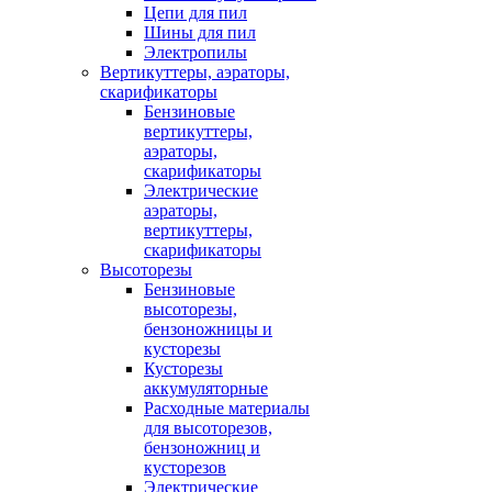
Цепи для пил
Шины для пил
Электропилы
Вертикуттеры, аэраторы,
скарификаторы
Бензиновые
вертикуттеры,
аэраторы,
скарификаторы
Электрические
аэраторы,
вертикуттеры,
скарификаторы
Высоторезы
Бензиновые
высоторезы,
бензоножницы и
кусторезы
Кусторезы
аккумуляторные
Расходные материалы
для высоторезов,
бензоножниц и
кусторезов
Электрические