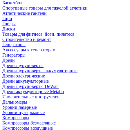
Баскетбол
Спортивные товары для тяжелой атлетики
Атлетические гантели
Гири
Грифы
Диски
Товары для фитнеса, йоги, пилатеса
Строительство и ремонт
Генераторы
Аксессуары к генераторам
Генераторы
Дрели
Дрели-шуруповерты
Дрели-шуруповерты аккумуляторные
Дрели электрические
Дрели аккумуляторные
Дрели-шуруповерты DeWalt
Дрели аккумуляторные Metabo
Измерительные инструменты
Дальномеры
Уровни лазерные
Уровни пузырьковые
Компрессоры
Компрессоры безмасляные
Компрессоры воздушные