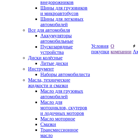
внедорожников
Шины для грузовиков
и микроавтобусов
Шины для легковых
автомобилей
Все для автомобиля
Аккумуляторы
автомобильные
Условия
О
Пускозарядные
покупки
компании
А
устройства
Диски колёсные
Литые диски
Инструмент
Наборы автомобилиста
Масла, технические
жидкости и смазки
Масло для грузовых
автомобилей
Масло для
мотоциклов, скутеров
и лодочных моторов
Масло моторное
Смазки
Трансмиссионное
масло