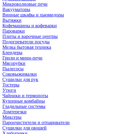
Микроволновые печи
Вакууматоры
Винные шкафы и хьюмидоры
Вытяжки
Кофемашины и кофеварки
Пароварки
Плиты и варочные центры
Подогреватели посуды
Мелка бытовая техника
Блендеры
Грили и мини-печи
Мясорубки
Пылесосы
Соковыжималки
Сушилки для рук
Тостеры
Утюги
Чайники и термопоты
Кухонные комбайны
Гладильные системы
Ломтерезки
Миксеры
Пароочистители и отпариватели
Сушилки для овощей
Хлебопечки