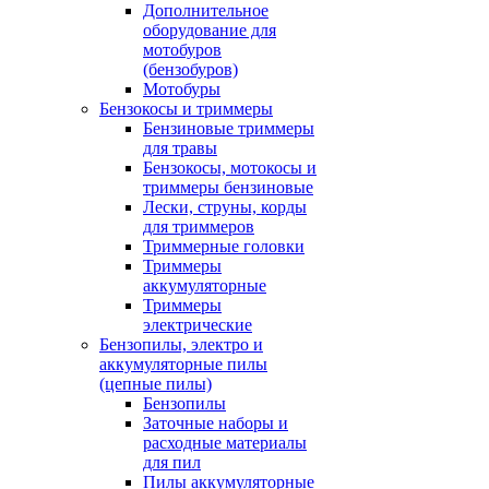
Дополнительное
оборудование для
мотобуров
(бензобуров)
Мотобуры
Бензокосы и триммеры
Бензиновые триммеры
для травы
Бензокосы, мотокосы и
триммеры бензиновые
Лески, струны, корды
для триммеров
Триммерные головки
Триммеры
аккумуляторные
Триммеры
электрические
Бензопилы, электро и
аккумуляторные пилы
(цепные пилы)
Бензопилы
Заточные наборы и
расходные материалы
для пил
Пилы аккумуляторные