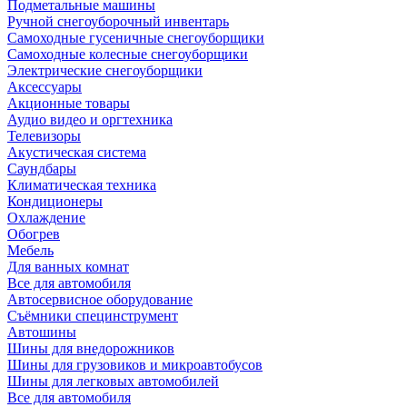
Подметальные машины
Ручной снегоуборочный инвентарь
Самоходные гусеничные снегоуборщики
Самоходные колесные снегоуборщики
Электрические снегоуборщики
Аксессуары
Акционные товары
Аудио видео и оргтехника
Телевизоры
Акустическая система
Саундбары
Климатическая техника
Кондиционеры
Охлаждение
Обогрев
Мебель
Для ванных комнат
Все для автомобиля
Автосервисное оборудование
Съёмники специнструмент
Автошины
Шины для внедорожников
Шины для грузовиков и микроавтобусов
Шины для легковых автомобилей
Все для автомобиля