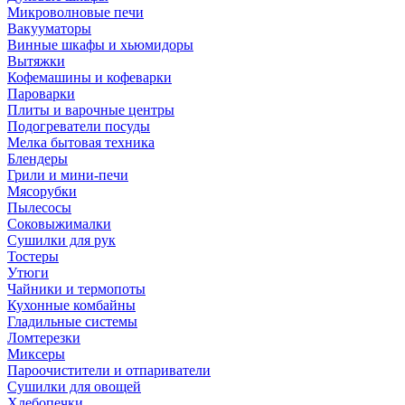
Микроволновые печи
Вакууматоры
Винные шкафы и хьюмидоры
Вытяжки
Кофемашины и кофеварки
Пароварки
Плиты и варочные центры
Подогреватели посуды
Мелка бытовая техника
Блендеры
Грили и мини-печи
Мясорубки
Пылесосы
Соковыжималки
Сушилки для рук
Тостеры
Утюги
Чайники и термопоты
Кухонные комбайны
Гладильные системы
Ломтерезки
Миксеры
Пароочистители и отпариватели
Сушилки для овощей
Хлебопечки