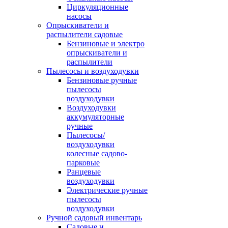
Циркуляционные
насосы
Опрыскиватели и
распылители садовые
Бензиновые и электро
опрыскиватели и
распылители
Пылесосы и воздуходувки
Бензиновые ручные
пылесосы
воздуходувки
Воздуходувки
аккумуляторные
ручные
Пылесосы/
воздуходувки
колесные садово-
парковые
Ранцевые
воздуходувки
Электрические ручные
пылесосы
воздуходувки
Ручной садовый инвентарь
Садовые и