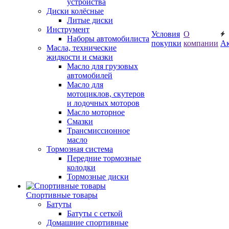
устройства
Диски колёсные
Литые диски
Инструмент
Условия
О
Наборы автомобилиста
покупки
компании
А
Масла, технические
жидкости и смазки
Масло для грузовых
автомобилей
Масло для
мотоциклов, скутеров
и лодочных моторов
Масло моторное
Смазки
Трансмиссионное
масло
Тормозная система
Передние тормозные
колодки
Тормозные диски
Спортивные товары
Батуты
Батуты с сеткой
Домашние спортивные