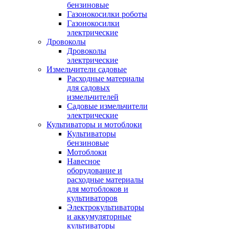
бензиновые
Газонокосилки роботы
Газонокосилки
электрические
Дровоколы
Дровоколы
электрические
Измельчители садовые
Расходные материалы
для садовых
измельчителей
Садовые измельчители
электрические
Культиваторы и мотоблоки
Культиваторы
бензиновые
Мотоблоки
Навесное
оборудование и
расходные материалы
для мотоблоков и
культиваторов
Электрокультиваторы
и аккумуляторные
культиваторы