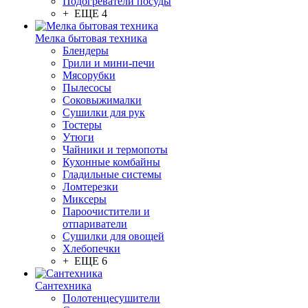
Подогреватели посуды
+ ЕЩЕ 4
Мелка бытовая техника
Блендеры
Грили и мини-печи
Мясорубки
Пылесосы
Соковыжималки
Сушилки для рук
Тостеры
Утюги
Чайники и термопоты
Кухонные комбайны
Гладильные системы
Ломтерезки
Миксеры
Пароочистители и
отпариватели
Сушилки для овощей
Хлебопечки
+ ЕЩЕ 6
Сантехника
Полотенцесушители