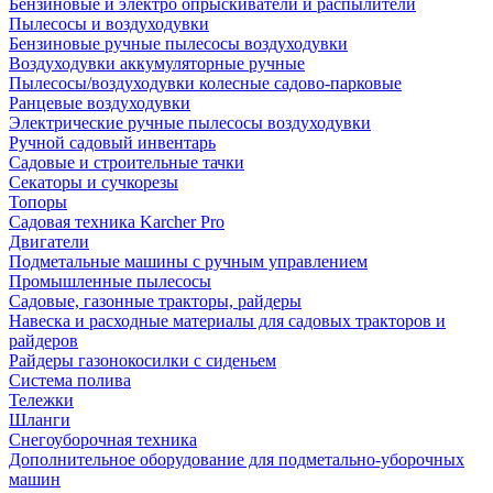
Бензиновые и электро опрыскиватели и распылители
Пылесосы и воздуходувки
Бензиновые ручные пылесосы воздуходувки
Воздуходувки аккумуляторные ручные
Пылесосы/воздуходувки колесные садово-парковые
Ранцевые воздуходувки
Электрические ручные пылесосы воздуходувки
Ручной садовый инвентарь
Садовые и строительные тачки
Секаторы и сучкорезы
Топоры
Садовая техника Karcher Pro
Двигатели
Подметальные машины с ручным управлением
Промышленные пылесосы
Садовые, газонные тракторы, райдеры
Навеска и расходные материалы для садовых тракторов и
райдеров
Райдеры газонокосилки с сиденьем
Система полива
Тележки
Шланги
Снегоуборочная техника
Дополнительное оборудование для подметально-уборочных
машин