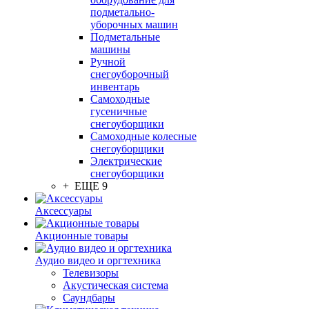
подметально-
уборочных машин
Подметальные
машины
Ручной
снегоуборочный
инвентарь
Самоходные
гусеничные
снегоуборщики
Самоходные колесные
снегоуборщики
Электрические
снегоуборщики
+ ЕЩЕ 9
Аксессуары
Акционные товары
Аудио видео и оргтехника
Телевизоры
Акустическая система
Саундбары