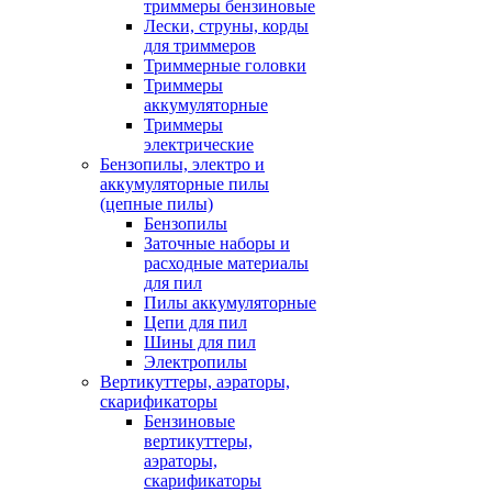
триммеры бензиновые
Лески, струны, корды
для триммеров
Триммерные головки
Триммеры
аккумуляторные
Триммеры
электрические
Бензопилы, электро и
аккумуляторные пилы
(цепные пилы)
Бензопилы
Заточные наборы и
расходные материалы
для пил
Пилы аккумуляторные
Цепи для пил
Шины для пил
Электропилы
Вертикуттеры, аэраторы,
скарификаторы
Бензиновые
вертикуттеры,
аэраторы,
скарификаторы