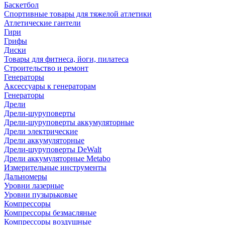
Баскетбол
Спортивные товары для тяжелой атлетики
Атлетические гантели
Гири
Грифы
Диски
Товары для фитнеса, йоги, пилатеса
Строительство и ремонт
Генераторы
Аксессуары к генераторам
Генераторы
Дрели
Дрели-шуруповерты
Дрели-шуруповерты аккумуляторные
Дрели электрические
Дрели аккумуляторные
Дрели-шуруповерты DeWalt
Дрели аккумуляторные Metabo
Измерительные инструменты
Дальномеры
Уровни лазерные
Уровни пузырьковые
Компрессоры
Компрессоры безмасляные
Компрессоры воздушные