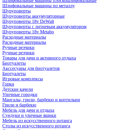
Шлифовальные машины плоскошлифовальные
Шлифовальные машины по металлу
Шуруповерты
Шуруповерты аккумуляторные
Шуруповерты 18v DeWalt
Шуруповерты с литиевым аккумулятором
Шуруповерты 18v Metabo
Расходные материалы
Расходные материалы
Ручные резчики
Ручные резчики
Товары для дачи и активного отдыха
Биотуалеты
Акссесуары для биотуалетов
Биотуалеты
Игровые комплексы
Горки
Детские качели
Уличные городки
Мангалы, грили, барбекю и коптильни
Грили и барбекю
Мебель для дачи и отдыха
Сундуки и уличные ящики
Мебель из искусственного ротанга
Столы из искусственного ротанга