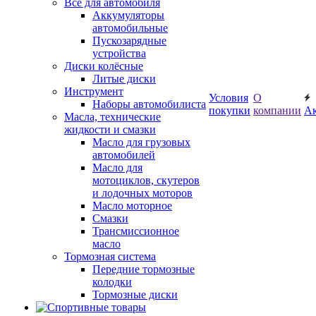
Все для автомобиля
Аккумуляторы
автомобильные
Пускозарядные
устройства
Диски колёсные
Литые диски
Инструмент
Условия
О
Наборы автомобилиста
покупки
компании
А
Масла, технические
жидкости и смазки
Масло для грузовых
автомобилей
Масло для
мотоциклов, скутеров
и лодочных моторов
Масло моторное
Смазки
Трансмиссионное
масло
Тормозная система
Передние тормозные
колодки
Тормозные диски