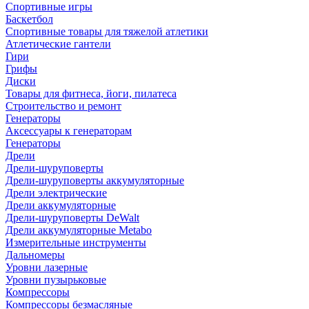
Спортивные игры
Баскетбол
Спортивные товары для тяжелой атлетики
Атлетические гантели
Гири
Грифы
Диски
Товары для фитнеса, йоги, пилатеса
Строительство и ремонт
Генераторы
Аксессуары к генераторам
Генераторы
Дрели
Дрели-шуруповерты
Дрели-шуруповерты аккумуляторные
Дрели электрические
Дрели аккумуляторные
Дрели-шуруповерты DeWalt
Дрели аккумуляторные Metabo
Измерительные инструменты
Дальномеры
Уровни лазерные
Уровни пузырьковые
Компрессоры
Компрессоры безмасляные