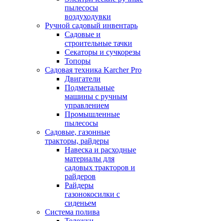
пылесосы
воздуходувки
Ручной садовый инвентарь
Садовые и
строительные тачки
Секаторы и сучкорезы
Топоры
Садовая техника Karcher Pro
Двигатели
Подметальные
машины с ручным
управлением
Промышленные
пылесосы
Садовые, газонные
тракторы, райдеры
Навеска и расходные
материалы для
садовых тракторов и
райдеров
Райдеры
газонокосилки с
сиденьем
Система полива
Тележки