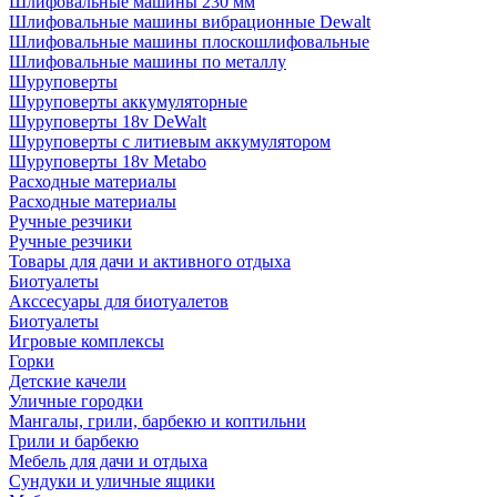
Шлифовальные машины 230 мм
Шлифовальные машины вибрационные Dewalt
Шлифовальные машины плоскошлифовальные
Шлифовальные машины по металлу
Шуруповерты
Шуруповерты аккумуляторные
Шуруповерты 18v DeWalt
Шуруповерты с литиевым аккумулятором
Шуруповерты 18v Metabo
Расходные материалы
Расходные материалы
Ручные резчики
Ручные резчики
Товары для дачи и активного отдыха
Биотуалеты
Акссесуары для биотуалетов
Биотуалеты
Игровые комплексы
Горки
Детские качели
Уличные городки
Мангалы, грили, барбекю и коптильни
Грили и барбекю
Мебель для дачи и отдыха
Сундуки и уличные ящики