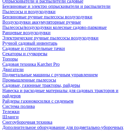
Опрыскиватели и распылители садовые
Бензиновые и электро опрыскиватели и распылители
Пылесосы и воздуходувки
Бензиновые ручные пылесосы воздуходувки
Воздуходувки аккумуляторные ручные
Пылесосы/воздуходувки колесные садово-парковые
Ранцевые воздуходувки
Электрические ручные пылесосы воздуходувки
Ручной садовый инвентарь
Садовые и строительные тачки
Секаторы и сучкорезы
Топоры
Садовая техника Karcher Pro
Двигатели
Подметальные машины с ручным управлением
Промышленные пылесосы
Садовые, газонные тракторы, райдеры
Навеска и расходные материалы для садовых тракторов и
райдеров
Райдеры газонокосилки с сиденьем
Система полива
Тележки
Шланги
Снегоуборочная техника
Дополнительное оборудование для подметально-уборочных