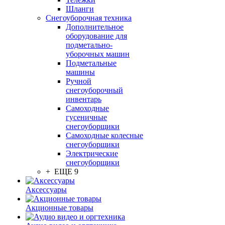
Шланги
Снегоуборочная техника
Дополнительное
оборудование для
подметально-
уборочных машин
Подметальные
машины
Ручной
снегоуборочный
инвентарь
Самоходные
гусеничные
снегоуборщики
Самоходные колесные
снегоуборщики
Электрические
снегоуборщики
+ ЕЩЕ 9
Аксессуары
Акционные товары