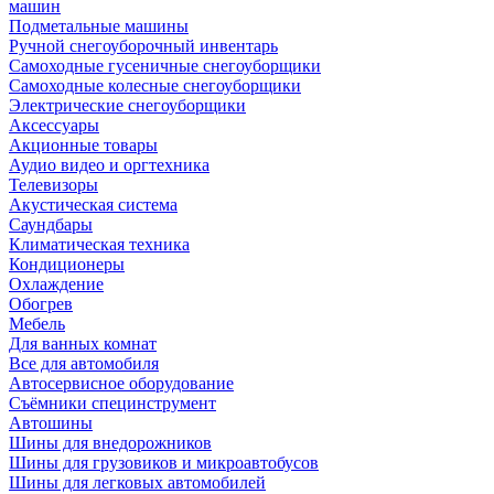
машин
Подметальные машины
Ручной снегоуборочный инвентарь
Самоходные гусеничные снегоуборщики
Самоходные колесные снегоуборщики
Электрические снегоуборщики
Аксессуары
Акционные товары
Аудио видео и оргтехника
Телевизоры
Акустическая система
Саундбары
Климатическая техника
Кондиционеры
Охлаждение
Обогрев
Мебель
Для ванных комнат
Все для автомобиля
Автосервисное оборудование
Съёмники специнструмент
Автошины
Шины для внедорожников
Шины для грузовиков и микроавтобусов
Шины для легковых автомобилей