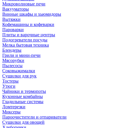
Микроволновые печи
Вакууматоры
Винные шкафы и хьюмидоры
Вытяжки
Кофемашины и кофеварки
Пароварки
Плиты и варочные центры
Подогреватели посуды
Мелка бытовая техника
Блендеры
Грили и мини-печи
Мясорубки
Пылесосы
Соковыжималки
Сушилки для рук
Тостеры
Утюги
Чайники и термопоты
Кухонные комбайны
Гладильные системы
Ломтерезки
Миксеры
Пароочистители и отпариватели
Сушилки для овощей
Хлебопечки