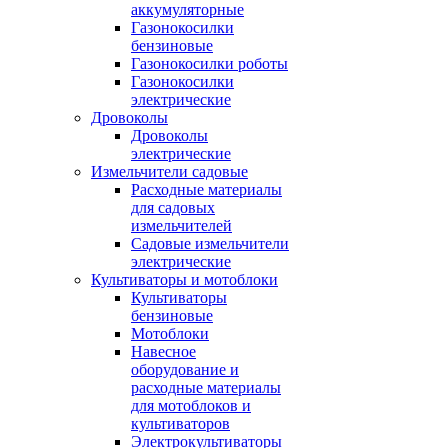
аккумуляторные
Газонокосилки
бензиновые
Газонокосилки роботы
Газонокосилки
электрические
Дровоколы
Дровоколы
электрические
Измельчители садовые
Расходные материалы
для садовых
измельчителей
Садовые измельчители
электрические
Культиваторы и мотоблоки
Культиваторы
бензиновые
Мотоблоки
Навесное
оборудование и
расходные материалы
для мотоблоков и
культиваторов
Электрокультиваторы