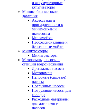
и аккумуляторные
культиваторы
Минимойки высокого
давления
Аксессуары и
принадлежности к
минимойкам и
пылесосам
Минимойки
Профессиональные и
бензиновые мойки
Минитракторы
Минитракторы
Мотопомпы, насосы и
станции водоснабжения
Дренажные насосы
Мотопомпы
Напорные (садовые)
насосы
Погружные насосы
Погружные насосы для
колодца
Расходные материалы
для мотопомп и
насосов