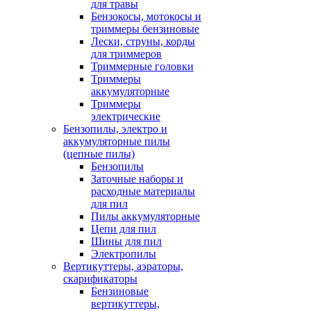
для травы
Бензокосы, мотокосы и
триммеры бензиновые
Лески, струны, корды
для триммеров
Триммерные головки
Триммеры
аккумуляторные
Триммеры
электрические
Бензопилы, электро и
аккумуляторные пилы
(цепные пилы)
Бензопилы
Заточные наборы и
расходные материалы
для пил
Пилы аккумуляторные
Цепи для пил
Шины для пил
Электропилы
Вертикуттеры, аэраторы,
скарификаторы
Бензиновые
вертикуттеры,