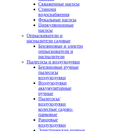
Скваженные насосы
Станции
водоснабжения
Фекальные насосы
Циркуляционные
насосы
Опрыскиватели и
распылители садовые
Бензиновые и электро
опрыскиватели и
распылители
Пылесосы и воздуходувки
Бензиновые ручные
пылесосы
воздуходувки
Воздуходувки
аккумуляторные
ручные
Пылесосы/
воздуходувки
колесные садово-
парковые
Ранцевые
воздуходувки
Электрические ручные