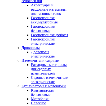
сенокосилки
Аксессуары и
расходные материалы
для газонокосилок
Газонокосилки
аккумуляторные
Газонокосилки
бензиновые
Газонокосилки роботы
Газонокосилки
электрические
Дровоколы
Дровоколы
электрические
Измельчители садовые
Расходные материалы
для садовых
измельчителей
Садовые измельчители
электрические
Культиваторы и мотоблоки
Культиваторы
бензиновые
Мотоблоки
Навесное