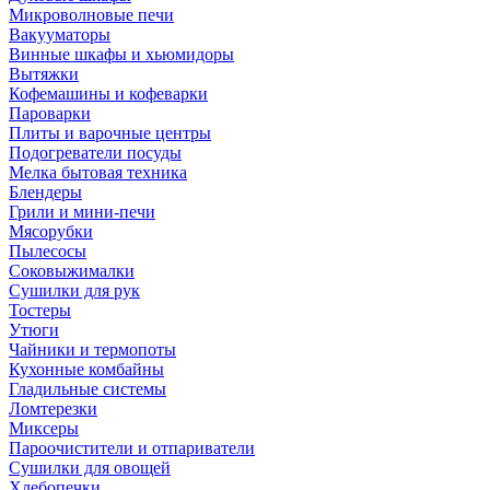
Микроволновые печи
Вакууматоры
Винные шкафы и хьюмидоры
Вытяжки
Кофемашины и кофеварки
Пароварки
Плиты и варочные центры
Подогреватели посуды
Мелка бытовая техника
Блендеры
Грили и мини-печи
Мясорубки
Пылесосы
Соковыжималки
Сушилки для рук
Тостеры
Утюги
Чайники и термопоты
Кухонные комбайны
Гладильные системы
Ломтерезки
Миксеры
Пароочистители и отпариватели
Сушилки для овощей
Хлебопечки