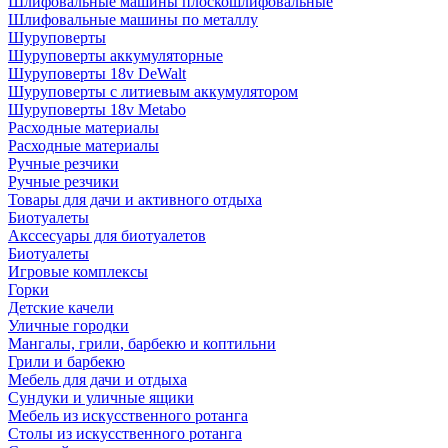
Шлифовальные машины плоскошлифовальные
Шлифовальные машины по металлу
Шуруповерты
Шуруповерты аккумуляторные
Шуруповерты 18v DeWalt
Шуруповерты с литиевым аккумулятором
Шуруповерты 18v Metabo
Расходные материалы
Расходные материалы
Ручные резчики
Ручные резчики
Товары для дачи и активного отдыха
Биотуалеты
Акссесуары для биотуалетов
Биотуалеты
Игровые комплексы
Горки
Детские качели
Уличные городки
Мангалы, грили, барбекю и коптильни
Грили и барбекю
Мебель для дачи и отдыха
Сундуки и уличные ящики
Мебель из искусственного ротанга
Столы из искусственного ротанга