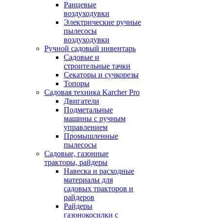
Ранцевые
воздуходувки
Электрические ручные
пылесосы
воздуходувки
Ручной садовый инвентарь
Садовые и
строительные тачки
Секаторы и сучкорезы
Топоры
Садовая техника Karcher Pro
Двигатели
Подметальные
машины с ручным
управлением
Промышленные
пылесосы
Садовые, газонные
тракторы, райдеры
Навеска и расходные
материалы для
садовых тракторов и
райдеров
Райдеры
газонокосилки с