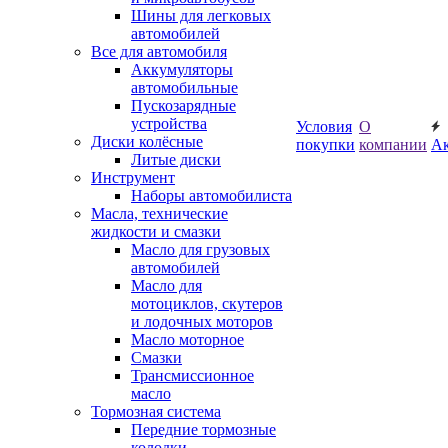
Шины для легковых
автомобилей
Все для автомобиля
Аккумуляторы
автомобильные
Пускозарядные
устройства
Условия
О
Диски колёсные
покупки
компании
А
Литые диски
Инструмент
Наборы автомобилиста
Масла, технические
жидкости и смазки
Масло для грузовых
автомобилей
Масло для
мотоциклов, скутеров
и лодочных моторов
Масло моторное
Смазки
Трансмиссионное
масло
Тормозная система
Передние тормозные
колодки