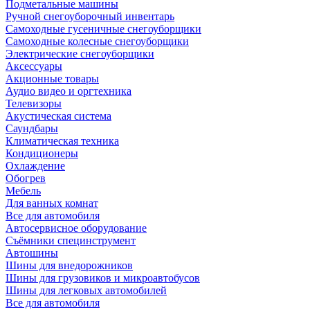
Подметальные машины
Ручной снегоуборочный инвентарь
Самоходные гусеничные снегоуборщики
Самоходные колесные снегоуборщики
Электрические снегоуборщики
Аксессуары
Акционные товары
Аудио видео и оргтехника
Телевизоры
Акустическая система
Саундбары
Климатическая техника
Кондиционеры
Охлаждение
Обогрев
Мебель
Для ванных комнат
Все для автомобиля
Автосервисное оборудование
Съёмники специнструмент
Автошины
Шины для внедорожников
Шины для грузовиков и микроавтобусов
Шины для легковых автомобилей
Все для автомобиля