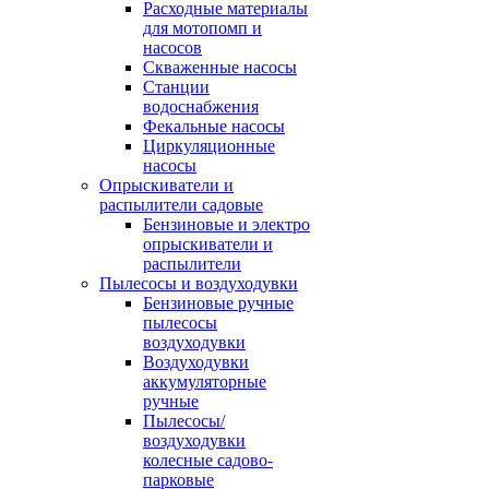
Расходные материалы
для мотопомп и
насосов
Скваженные насосы
Станции
водоснабжения
Фекальные насосы
Циркуляционные
насосы
Опрыскиватели и
распылители садовые
Бензиновые и электро
опрыскиватели и
распылители
Пылесосы и воздуходувки
Бензиновые ручные
пылесосы
воздуходувки
Воздуходувки
аккумуляторные
ручные
Пылесосы/
воздуходувки
колесные садово-
парковые