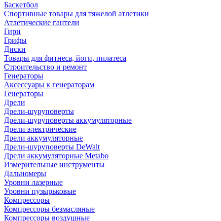
Баскетбол
Спортивные товары для тяжелой атлетики
Атлетические гантели
Гири
Грифы
Диски
Товары для фитнеса, йоги, пилатеса
Строительство и ремонт
Генераторы
Аксессуары к генераторам
Генераторы
Дрели
Дрели-шуруповерты
Дрели-шуруповерты аккумуляторные
Дрели электрические
Дрели аккумуляторные
Дрели-шуруповерты DeWalt
Дрели аккумуляторные Metabo
Измерительные инструменты
Дальномеры
Уровни лазерные
Уровни пузырьковые
Компрессоры
Компрессоры безмасляные
Компрессоры воздушные