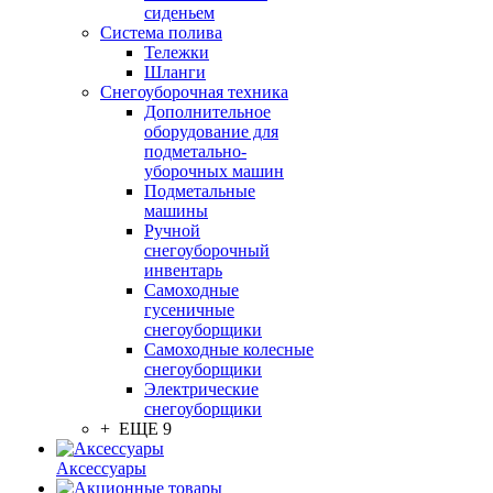
сиденьем
Система полива
Тележки
Шланги
Снегоуборочная техника
Дополнительное
оборудование для
подметально-
уборочных машин
Подметальные
машины
Ручной
снегоуборочный
инвентарь
Самоходные
гусеничные
снегоуборщики
Самоходные колесные
снегоуборщики
Электрические
снегоуборщики
+ ЕЩЕ 9
Аксессуары