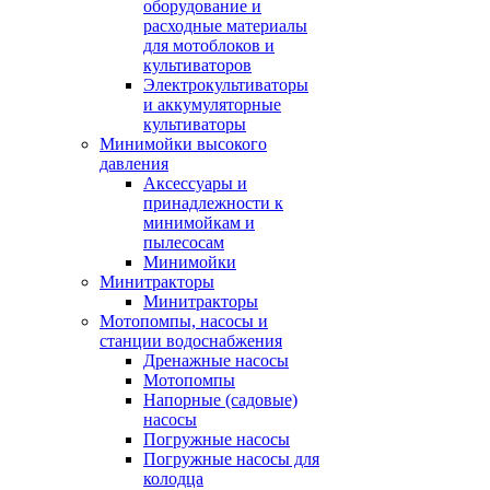
оборудование и
расходные материалы
для мотоблоков и
культиваторов
Электрокультиваторы
и аккумуляторные
культиваторы
Минимойки высокого
давления
Аксессуары и
принадлежности к
минимойкам и
пылесосам
Минимойки
Минитракторы
Минитракторы
Мотопомпы, насосы и
станции водоснабжения
Дренажные насосы
Мотопомпы
Напорные (садовые)
насосы
Погружные насосы
Погружные насосы для
колодца