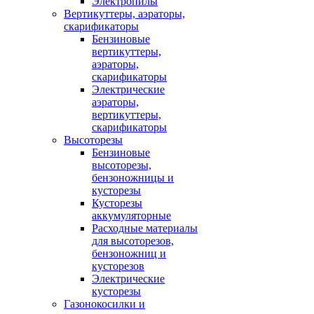
Электропилы
Вертикуттеры, аэраторы,
скарификаторы
Бензиновые
вертикуттеры,
аэраторы,
скарификаторы
Электрические
аэраторы,
вертикуттеры,
скарификаторы
Высоторезы
Бензиновые
высоторезы,
бензоножницы и
кусторезы
Кусторезы
аккумуляторные
Расходные материалы
для высоторезов,
бензоножниц и
кусторезов
Электрические
кусторезы
Газонокосилки и