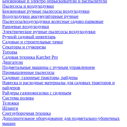
Бензиновые и электро опрыскиватели и распылители
Пылесосы и воздуходувки
Бензиновые ручные пылесосы воздуходувки
Воздуходувки аккумуляторные ручные
Пылесосы/воздуходувки колесные садово-парковые
Ранцевые воздуходувки
Электрические ручные пылесосы воздуходувки
Ручной садовый инвентарь
Садовые и строительные тачки
Секаторы и сучкорезы
Топоры
Садовая техника Karcher Pro
Двигатели
Подметальные машины с ручным управлением
Промышленные пылесосы
Садовые, газонные тракторы, райдеры
Навеска и расходные материалы для садовых тракторов и
райдеров
Райдеры газонокосилки с сиденьем
Система полива
Тележки
Шланги
Снегоуборочная техника
Дополнительное оборудование для подметально-уборочных
машин