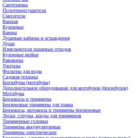
Сантехника
Полотенцесушители
Смесители
Ванная
Кухонные
Ванны
Душевые кабины и ограждения
Души
Измельчители пищевых отходов
Кухонные мойки
Раковины
Унитазы
Фильтры для воды
Садовая техника
Бензобуры (мотобуры)
Дополнительное оборудование для мотобуров (бензобуров)
Мотобуры
Бензокосы и триммеры
Бензиновые триммеры для травы
Бензокосы, мотокосы и триммеры бензиновые
Лески, струны, корды для триммеров
Триммерные головки
Триммеры аккумуляторные
Триммеры электрические
Бензопилы, электро и аккумуляторные пилы (цепные пилы)