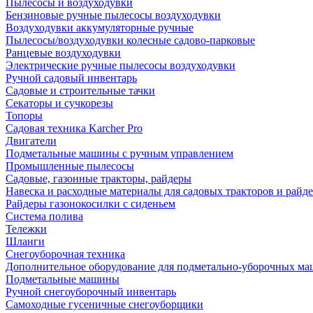
Пылесосы и воздуходувки
Бензиновые ручные пылесосы воздуходувки
Воздуходувки аккумуляторные ручные
Пылесосы/воздуходувки колесные садово-парковые
Ранцевые воздуходувки
Электрические ручные пылесосы воздуходувки
Ручной садовый инвентарь
Садовые и строительные тачки
Секаторы и сучкорезы
Топоры
Садовая техника Karcher Pro
Двигатели
Подметальные машины с ручным управлением
Промышленные пылесосы
Садовые, газонные тракторы, райдеры
Навеска и расходные материалы для садовых тракторов и райд
Райдеры газонокосилки с сиденьем
Система полива
Тележки
Шланги
Снегоуборочная техника
Дополнительное оборудование для подметально-уборочных м
Подметальные машины
Ручной снегоуборочный инвентарь
Самоходные гусеничные снегоуборщики