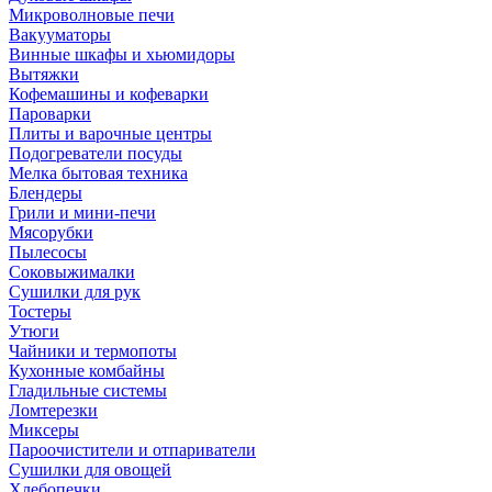
Микроволновые печи
Вакууматоры
Винные шкафы и хьюмидоры
Вытяжки
Кофемашины и кофеварки
Пароварки
Плиты и варочные центры
Подогреватели посуды
Мелка бытовая техника
Блендеры
Грили и мини-печи
Мясорубки
Пылесосы
Соковыжималки
Сушилки для рук
Тостеры
Утюги
Чайники и термопоты
Кухонные комбайны
Гладильные системы
Ломтерезки
Миксеры
Пароочистители и отпариватели
Сушилки для овощей
Хлебопечки