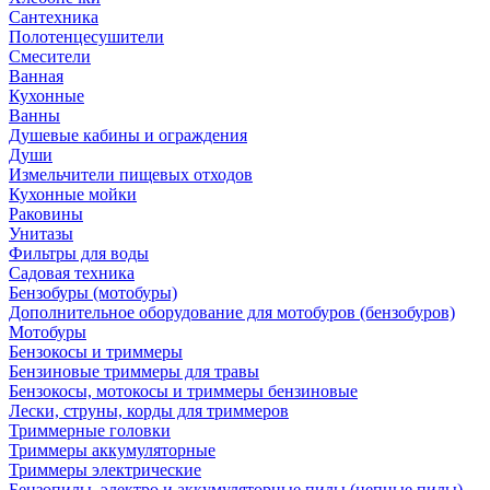
Сантехника
Полотенцесушители
Смесители
Ванная
Кухонные
Ванны
Душевые кабины и ограждения
Души
Измельчители пищевых отходов
Кухонные мойки
Раковины
Унитазы
Фильтры для воды
Садовая техника
Бензобуры (мотобуры)
Дополнительное оборудование для мотобуров (бензобуров)
Мотобуры
Бензокосы и триммеры
Бензиновые триммеры для травы
Бензокосы, мотокосы и триммеры бензиновые
Лески, струны, корды для триммеров
Триммерные головки
Триммеры аккумуляторные
Триммеры электрические
Бензопилы, электро и аккумуляторные пилы (цепные пилы)