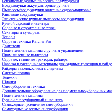
Бензиновые ручные пылесосы воздуходувки
Воздуходувки аккумуляторные ручные
Пылесосы/воздуходувки колесные садово-парковые
Ранцевые воздуходувки
Электрические ручные пылесосы воздуходувки
Ручной садовый инвентарь
Садовые и строительные тачки
Секаторы и сучкорезы
Топоры
Садовая техника Karcher Pro
Двигатели
Подметальные машины с ручным управлением
Промышленные пылесосы
Садовые, газонные тракторы, райдеры
Навеска и расходные материалы для садовых тракторов и райд
Райдеры газонокосилки с сиденьем
Система полива
Тележки
Шланги
Снегоуборочная техника
Дополнительное оборудование для подметально-уборочных м
Подметальные машины
Ручной снегоуборочный инвентарь
Самоходные гусеничные снегоуборщики
Самоходные колесные снегоуборщики