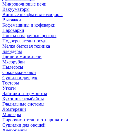
Микроволновые печи
Вакууматоры
Винные шкафы и хьюмидоры
Вытяжки
Кофемашины и кофеварки
Пароварки
Плиты и варочные центры
Подогреватели посуды
Мелка бытовая техника
Блендеры
Грили и мини-печи
Мясорубки
Пылесосы
Соковыжималки
Сушилки для рук
Тостеры
Утюги
Чайники и термопоты
Кухонные комбайны
Гладильные системы
Ломтерезки
Миксеры
Пароочистители и отпариватели
Сушилки для овощей
Хлебопечки