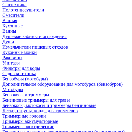
Сантехника
Полотенцесушители
Смесители
Ванная
Кухонные
Ванны
Душевые кабины и ограждения
Души
Измельчители пищевых отходов
Кухонные мойки
Раковины
Унитазы
Фильтры для воды
Садовая техника
Бензобуры (мотобуры)
Дополнительное оборудование для мотобуров (бензобуров)
Мотобуры
Бензокосы и триммеры
Бензиновые триммеры для травы
Бензокосы, мотокосы и триммеры бензиновые
Лески, струны, корды для триммеров
Триммерные головки
Триммеры аккумуляторные
Триммеры электрические
Бензопилы, электро и аккумуляторные пилы (цепные пилы)