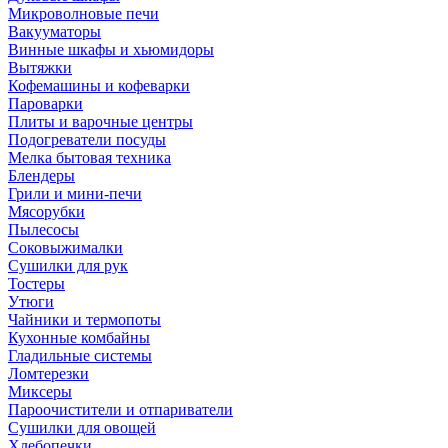
Микроволновые печи
Вакууматоры
Винные шкафы и хьюмидоры
Вытяжки
Кофемашины и кофеварки
Пароварки
Плиты и варочные центры
Подогреватели посуды
Мелка бытовая техника
Блендеры
Грили и мини-печи
Мясорубки
Пылесосы
Соковыжималки
Сушилки для рук
Тостеры
Утюги
Чайники и термопоты
Кухонные комбайны
Гладильные системы
Ломтерезки
Миксеры
Пароочистители и отпариватели
Сушилки для овощей
Хлебопечки