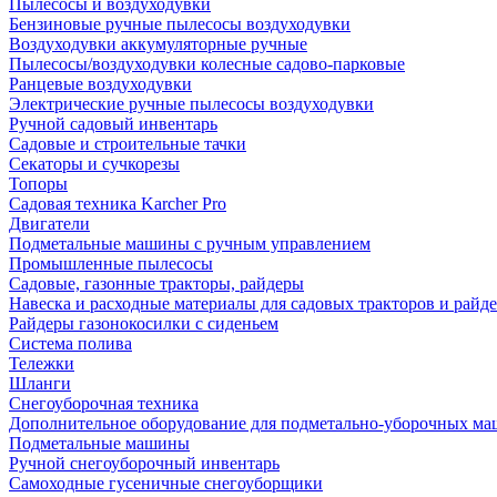
Пылесосы и воздуходувки
Бензиновые ручные пылесосы воздуходувки
Воздуходувки аккумуляторные ручные
Пылесосы/воздуходувки колесные садово-парковые
Ранцевые воздуходувки
Электрические ручные пылесосы воздуходувки
Ручной садовый инвентарь
Садовые и строительные тачки
Секаторы и сучкорезы
Топоры
Садовая техника Karcher Pro
Двигатели
Подметальные машины с ручным управлением
Промышленные пылесосы
Садовые, газонные тракторы, райдеры
Навеска и расходные материалы для садовых тракторов и райд
Райдеры газонокосилки с сиденьем
Система полива
Тележки
Шланги
Снегоуборочная техника
Дополнительное оборудование для подметально-уборочных м
Подметальные машины
Ручной снегоуборочный инвентарь
Самоходные гусеничные снегоуборщики