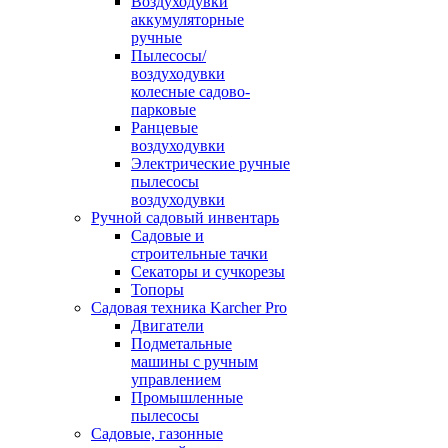
Воздуходувки
аккумуляторные
ручные
Пылесосы/
воздуходувки
колесные садово-
парковые
Ранцевые
воздуходувки
Электрические ручные
пылесосы
воздуходувки
Ручной садовый инвентарь
Садовые и
строительные тачки
Секаторы и сучкорезы
Топоры
Садовая техника Karcher Pro
Двигатели
Подметальные
машины с ручным
управлением
Промышленные
пылесосы
Садовые, газонные