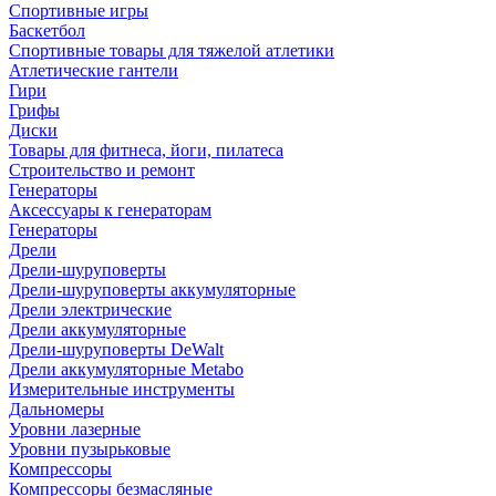
Спортивные игры
Баскетбол
Спортивные товары для тяжелой атлетики
Атлетические гантели
Гири
Грифы
Диски
Товары для фитнеса, йоги, пилатеса
Строительство и ремонт
Генераторы
Аксессуары к генераторам
Генераторы
Дрели
Дрели-шуруповерты
Дрели-шуруповерты аккумуляторные
Дрели электрические
Дрели аккумуляторные
Дрели-шуруповерты DeWalt
Дрели аккумуляторные Metabo
Измерительные инструменты
Дальномеры
Уровни лазерные
Уровни пузырьковые
Компрессоры
Компрессоры безмасляные