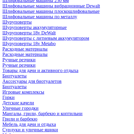
Шлифовальные машины 230 мм
Шлифовальные машины вибрационные Dewalt
Шлифовальные машины плоскошлифовальные
Шлифовальные машины по металлу
Шуруповерты
Шуруповерты аккумуляторные
Шуруповерты 18v DeWalt
Шуруповерты с литиевым аккумулятором
Шуруповерты 18v Metabo
Расходные материалы
Расходные материалы
Ручные резчики
Ручные резчики
Товары для дачи и активного отдыха
Биотуалеты
Акссесуары для биотуалетов
Биотуалеты
Игровые комплексы
Горки
Детские качели
Уличные городки
Мангалы, грили, барбекю и коптильни
Грили и барбекю
Мебель для дачи и отдыха
Сундуки и уличные ящики