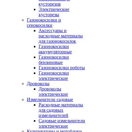
кусторезов
Электрические
кусторезы
Газонокосилки и
сенокосилки
Аксессуары и
расходные материалы
для газонокосилок
Газонокосилки
аккумуляторные
Газонокосилки
бензиновые
Газонокосилки роботы
Газонокосилки
электрические
Дровоколы
Дровоколы
электрические
Измельчители садовые
Расходные материалы
для садовых
измельчителей
Садовые измельчители
электрические
Культиваторы и мотоблоки