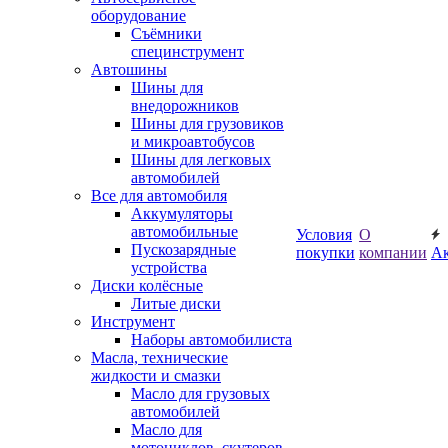
оборудование
Съёмники
специнструмент
Автошины
Шины для
внедорожников
Шины для грузовиков
и микроавтобусов
Шины для легковых
автомобилей
Все для автомобиля
Аккумуляторы
автомобильные
Условия
О
Пускозарядные
покупки
компании
А
устройства
Диски колёсные
Литые диски
Инструмент
Наборы автомобилиста
Масла, технические
жидкости и смазки
Масло для грузовых
автомобилей
Масло для
мотоциклов, скутеров