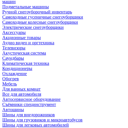
машин
Подметальные машины
Ручной снегоуборочный инвентарь
Самоходные гусеничные снегоуборщики
Самоходные колесные снегоуборщики
Электрические снегоуборщики
Аксессуары
Акционные товары
Аудио видео и оргтехника
Телевизоры
Акустическая система
Саундбары
Климатическая техника
Кондиционеры
Охлаждение
Обогрев
Мебель
Для ванных комнат
Все для автомобиля
Автосервисное оборудование
Съёмники специнструмент
Автошины
Шины для внедорожников
Шины для грузовиков и микроавтобусов
Шины для легковых автомобилей