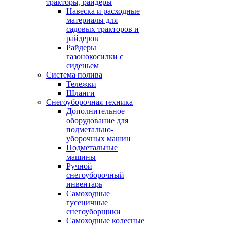
тракторы, райдеры
Навеска и расходные
материалы для
садовых тракторов и
райдеров
Райдеры
газонокосилки с
сиденьем
Система полива
Тележки
Шланги
Снегоуборочная техника
Дополнительное
оборудование для
подметально-
уборочных машин
Подметальные
машины
Ручной
снегоуборочный
инвентарь
Самоходные
гусеничные
снегоуборщики
Самоходные колесные