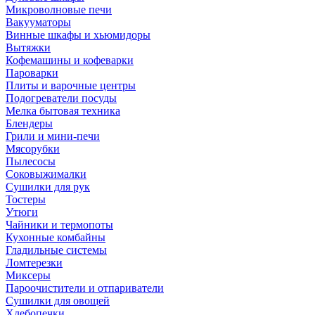
Микроволновые печи
Вакууматоры
Винные шкафы и хьюмидоры
Вытяжки
Кофемашины и кофеварки
Пароварки
Плиты и варочные центры
Подогреватели посуды
Мелка бытовая техника
Блендеры
Грили и мини-печи
Мясорубки
Пылесосы
Соковыжималки
Сушилки для рук
Тостеры
Утюги
Чайники и термопоты
Кухонные комбайны
Гладильные системы
Ломтерезки
Миксеры
Пароочистители и отпариватели
Сушилки для овощей
Хлебопечки