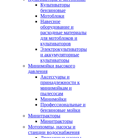
Культиваторы
бензиновые
Мотоблоки
Навесное
оборудование и
расходные материалы
для мотоблоков и
культиваторов
Электрокультиваторы
и аккумуляторные
культиваторы
Минимойки высокого
давления
Аксессуары и
принадлежности к
минимойкам и
пылесосам
Минимойки
Профессиональные и
бензиновые мойки
Минитракторы
Минитракторы
Мотопомпы, насосы и
станции водоснабжения
Дренажные насосы