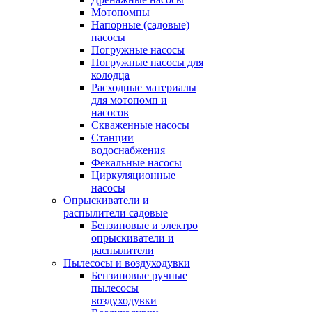
Мотопомпы
Напорные (садовые)
насосы
Погружные насосы
Погружные насосы для
колодца
Расходные материалы
для мотопомп и
насосов
Скваженные насосы
Станции
водоснабжения
Фекальные насосы
Циркуляционные
насосы
Опрыскиватели и
распылители садовые
Бензиновые и электро
опрыскиватели и
распылители
Пылесосы и воздуходувки
Бензиновые ручные
пылесосы
воздуходувки