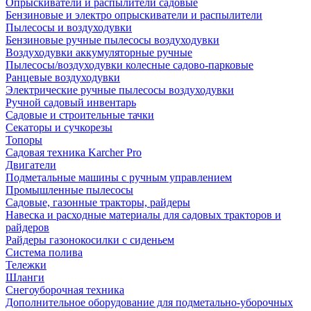
Опрыскиватели и распылители садовые
Бензиновые и электро опрыскиватели и распылители
Пылесосы и воздуходувки
Бензиновые ручные пылесосы воздуходувки
Воздуходувки аккумуляторные ручные
Пылесосы/воздуходувки колесные садово-парковые
Ранцевые воздуходувки
Электрические ручные пылесосы воздуходувки
Ручной садовый инвентарь
Садовые и строительные тачки
Секаторы и сучкорезы
Топоры
Садовая техника Karcher Pro
Двигатели
Подметальные машины с ручным управлением
Промышленные пылесосы
Садовые, газонные тракторы, райдеры
Навеска и расходные материалы для садовых тракторов и
райдеров
Райдеры газонокосилки с сиденьем
Система полива
Тележки
Шланги
Снегоуборочная техника
Дополнительное оборудование для подметально-уборочных