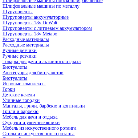
Шлифовальные машины плоскошлифовальные
Шлифовальные машины по металлу
Шуруповерты
Шуруповерты аккумуляторные
Шуруповерты 18v DeWalt
Шуруповерты с литиевым аккумулятором
Шуруповерты 18v Metabo
Расходные материалы
Расходные материалы
Ручные резчики
Ручные резчики
Товары для дачи и активного отдыха
Биотуалеты
Акссесуары для биотуалетов
Биотуалеты
Игровые комплексы
Горки
Детские качели
Уличные городки
Мангалы, грили, барбекю и коптильни
Грили и барбекю
Мебель для дачи и отдыха
Сундуки и уличные ящики
Мебель из искусственного ротанга
Столы из искусственного ротанга