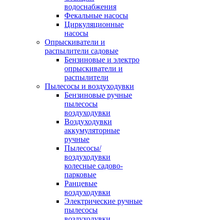
водоснабжения
Фекальные насосы
Циркуляционные
насосы
Опрыскиватели и
распылители садовые
Бензиновые и электро
опрыскиватели и
распылители
Пылесосы и воздуходувки
Бензиновые ручные
пылесосы
воздуходувки
Воздуходувки
аккумуляторные
ручные
Пылесосы/
воздуходувки
колесные садово-
парковые
Ранцевые
воздуходувки
Электрические ручные
пылесосы
воздуходувки