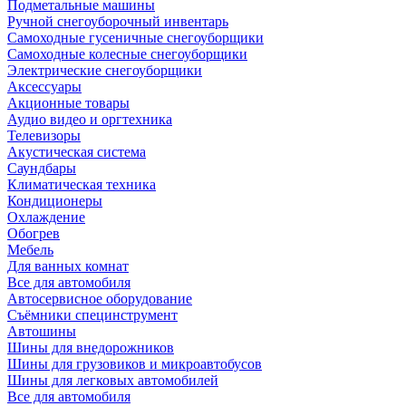
Подметальные машины
Ручной снегоуборочный инвентарь
Самоходные гусеничные снегоуборщики
Самоходные колесные снегоуборщики
Электрические снегоуборщики
Аксессуары
Акционные товары
Аудио видео и оргтехника
Телевизоры
Акустическая система
Саундбары
Климатическая техника
Кондиционеры
Охлаждение
Обогрев
Мебель
Для ванных комнат
Все для автомобиля
Автосервисное оборудование
Съёмники специнструмент
Автошины
Шины для внедорожников
Шины для грузовиков и микроавтобусов
Шины для легковых автомобилей
Все для автомобиля