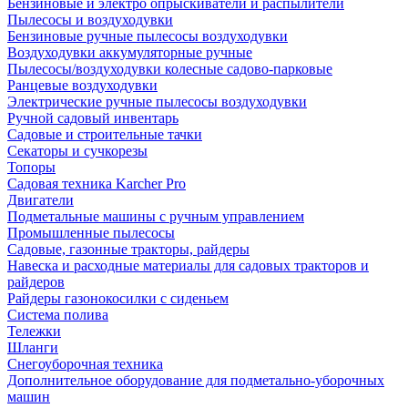
Бензиновые и электро опрыскиватели и распылители
Пылесосы и воздуходувки
Бензиновые ручные пылесосы воздуходувки
Воздуходувки аккумуляторные ручные
Пылесосы/воздуходувки колесные садово-парковые
Ранцевые воздуходувки
Электрические ручные пылесосы воздуходувки
Ручной садовый инвентарь
Садовые и строительные тачки
Секаторы и сучкорезы
Топоры
Садовая техника Karcher Pro
Двигатели
Подметальные машины с ручным управлением
Промышленные пылесосы
Садовые, газонные тракторы, райдеры
Навеска и расходные материалы для садовых тракторов и
райдеров
Райдеры газонокосилки с сиденьем
Система полива
Тележки
Шланги
Снегоуборочная техника
Дополнительное оборудование для подметально-уборочных
машин