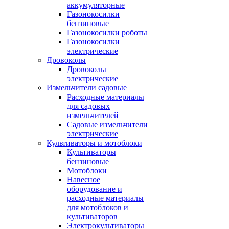
аккумуляторные
Газонокосилки
бензиновые
Газонокосилки роботы
Газонокосилки
электрические
Дровоколы
Дровоколы
электрические
Измельчители садовые
Расходные материалы
для садовых
измельчителей
Садовые измельчители
электрические
Культиваторы и мотоблоки
Культиваторы
бензиновые
Мотоблоки
Навесное
оборудование и
расходные материалы
для мотоблоков и
культиваторов
Электрокультиваторы