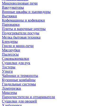
Микроволновые печи
Вакууматоры
Винные шкафы и хьюмидоры
Вытяжки
Кофемашины и кофеварки
Пароварки
Плиты и варочные центры
Подогреватели посуды
Мелка бытовая техника
Блендеры
Грили и мини-печи
Мясорубки
Пылесосы
Соковыжималки
Сушилки для рук
Тостеры
Утюги
Чайники и термопоты
Кухонные комбайны
Гладильные системы
Ломтерезки
Миксеры
Пароочистители и отпариватели
Сушилки для овощей
Хлебопечки