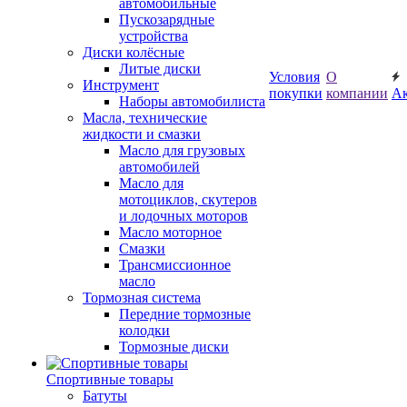
автомобильные
Пускозарядные
устройства
Диски колёсные
Литые диски
Условия
О
Инструмент
покупки
компании
А
Наборы автомобилиста
Масла, технические
жидкости и смазки
Масло для грузовых
автомобилей
Масло для
мотоциклов, скутеров
и лодочных моторов
Масло моторное
Смазки
Трансмиссионное
масло
Тормозная система
Передние тормозные
колодки
Тормозные диски
Спортивные товары
Батуты