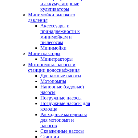
и аккумуляторные
культиваторы
Минимойки высокого
давления
Аксессуары и
принадлежности к
минимойкам и
пылесосам
Минимойки
Минитракторы
Минитракторы
Мотопомпы, насосы и
станции водоснабжения
Дренажные насосы
Мотопомпы
Напорные (садовые)
насосы
Погружные насосы
Погружные насосы для
колодца
Расходные материалы
для мотопомп и
насосов
Скваженные насосы
Станции