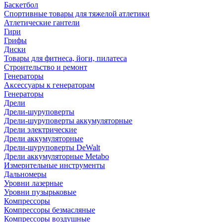
Баскетбол
Спортивные товары для тяжелой атлетики
Атлетические гантели
Гири
Грифы
Диски
Товары для фитнеса, йоги, пилатеса
Строительство и ремонт
Генераторы
Аксессуары к генераторам
Генераторы
Дрели
Дрели-шуруповерты
Дрели-шуруповерты аккумуляторные
Дрели электрические
Дрели аккумуляторные
Дрели-шуруповерты DeWalt
Дрели аккумуляторные Metabo
Измерительные инструменты
Дальномеры
Уровни лазерные
Уровни пузырьковые
Компрессоры
Компрессоры безмасляные
Компрессоры воздушные