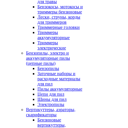
для травы
Бензокосы, мотокосы и
триммеры бензиновые
Лески, струны, корды
для триммеров
Триммерные головки
Триммеры
аккумуляторные
Триммеры
электрические
Бензопилы, электро и
аккумуляторные пилы
(цепные пилы)
Бензопилы
Заточные наборы и
расходные материалы
для пил
Пилы аккумуляторные
Цепи для пил
Шины для пил
Электропилы
Вертикуттеры, аэраторы,
скарификаторы
Бензиновые
вертикуттеры,