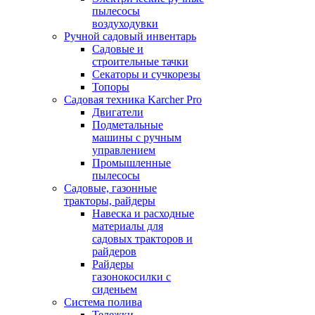
пылесосы
воздуходувки
Ручной садовый инвентарь
Садовые и
строительные тачки
Секаторы и сучкорезы
Топоры
Садовая техника Karcher Pro
Двигатели
Подметальные
машины с ручным
управлением
Промышленные
пылесосы
Садовые, газонные
тракторы, райдеры
Навеска и расходные
материалы для
садовых тракторов и
райдеров
Райдеры
газонокосилки с
сиденьем
Система полива
Тележки