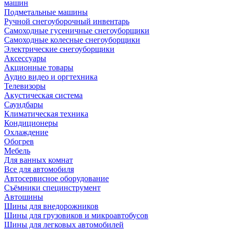
машин
Подметальные машины
Ручной снегоуборочный инвентарь
Самоходные гусеничные снегоуборщики
Самоходные колесные снегоуборщики
Электрические снегоуборщики
Аксессуары
Акционные товары
Аудио видео и оргтехника
Телевизоры
Акустическая система
Саундбары
Климатическая техника
Кондиционеры
Охлаждение
Обогрев
Мебель
Для ванных комнат
Все для автомобиля
Автосервисное оборудование
Съёмники специнструмент
Автошины
Шины для внедорожников
Шины для грузовиков и микроавтобусов
Шины для легковых автомобилей