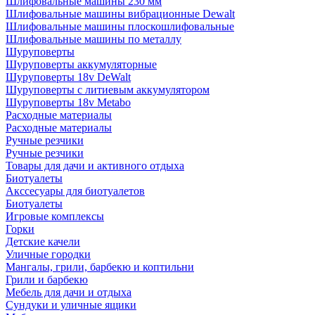
Шлифовальные машины 230 мм
Шлифовальные машины вибрационные Dewalt
Шлифовальные машины плоскошлифовальные
Шлифовальные машины по металлу
Шуруповерты
Шуруповерты аккумуляторные
Шуруповерты 18v DeWalt
Шуруповерты с литиевым аккумулятором
Шуруповерты 18v Metabo
Расходные материалы
Расходные материалы
Ручные резчики
Ручные резчики
Товары для дачи и активного отдыха
Биотуалеты
Акссесуары для биотуалетов
Биотуалеты
Игровые комплексы
Горки
Детские качели
Уличные городки
Мангалы, грили, барбекю и коптильни
Грили и барбекю
Мебель для дачи и отдыха
Сундуки и уличные ящики