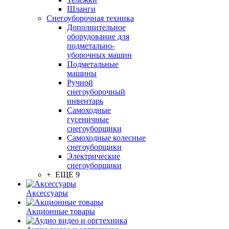
Шланги
Снегоуборочная техника
Дополнительное
оборудование для
подметально-
уборочных машин
Подметальные
машины
Ручной
снегоуборочный
инвентарь
Самоходные
гусеничные
снегоуборщики
Самоходные колесные
снегоуборщики
Электрические
снегоуборщики
+ ЕЩЕ 9
Аксессуары
Акционные товары