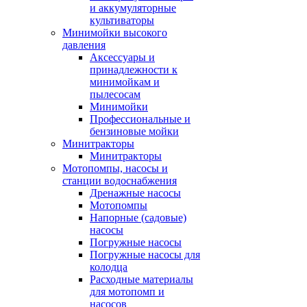
и аккумуляторные
культиваторы
Минимойки высокого
давления
Аксессуары и
принадлежности к
минимойкам и
пылесосам
Минимойки
Профессиональные и
бензиновые мойки
Минитракторы
Минитракторы
Мотопомпы, насосы и
станции водоснабжения
Дренажные насосы
Мотопомпы
Напорные (садовые)
насосы
Погружные насосы
Погружные насосы для
колодца
Расходные материалы
для мотопомп и
насосов