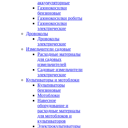
аккумуляторные
Газонокосилки
бензиновые
Газонокосилки роботы
Газонокосилки
электрические
Дровоколы
Дровоколы
электрические
Измельчители садовые
Расходные материалы
для садовых
измельчителей
Садовые измельчители
электрические
Культиваторы и мотоблоки
Культиваторы
бензиновые
Мотоблоки
Навесное
оборудование и
расходные материалы
для мотоблоков и
культиваторов
Электрокультиваторы