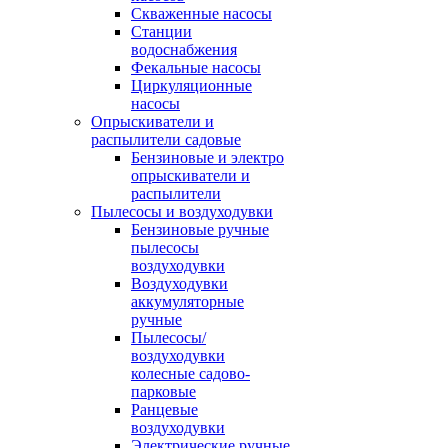
Скваженные насосы
Станции
водоснабжения
Фекальные насосы
Циркуляционные
насосы
Опрыскиватели и
распылители садовые
Бензиновые и электро
опрыскиватели и
распылители
Пылесосы и воздуходувки
Бензиновые ручные
пылесосы
воздуходувки
Воздуходувки
аккумуляторные
ручные
Пылесосы/
воздуходувки
колесные садово-
парковые
Ранцевые
воздуходувки
Электрические ручные