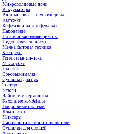
Микроволновые печи
Вакууматоры
Винные шкафы и хьюмидоры
Вытяжки
Кофемашины и кофеварки
Пароварки
Плиты и варочные центры
Подогреватели посуды
Мелка бытовая техника
Блендеры
Грили и мини-печи
Мясорубки
Пылесосы
Соковыжималки
Сушилки для рук
Тостеры
Утюги
Чайники и термопоты
Кухонные комбайны
Гладильные системы
Ломтерезки
Миксеры
Пароочистители и отпариватели
Сушилки для овощей
Хлебопечки