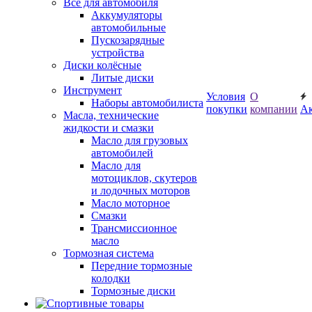
Все для автомобиля
Аккумуляторы
автомобильные
Пускозарядные
устройства
Диски колёсные
Литые диски
Инструмент
Условия
О
Наборы автомобилиста
покупки
компании
А
Масла, технические
жидкости и смазки
Масло для грузовых
автомобилей
Масло для
мотоциклов, скутеров
и лодочных моторов
Масло моторное
Смазки
Трансмиссионное
масло
Тормозная система
Передние тормозные
колодки
Тормозные диски