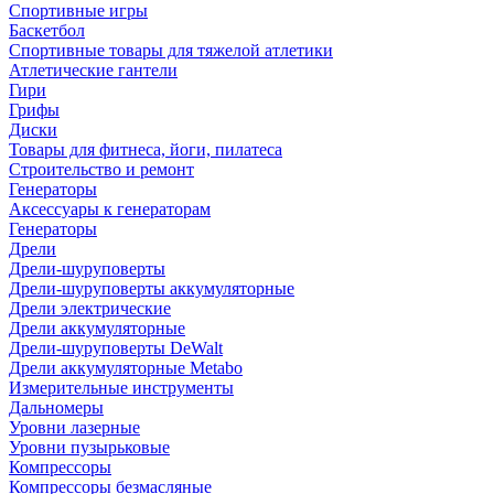
Спортивные игры
Баскетбол
Спортивные товары для тяжелой атлетики
Атлетические гантели
Гири
Грифы
Диски
Товары для фитнеса, йоги, пилатеса
Строительство и ремонт
Генераторы
Аксессуары к генераторам
Генераторы
Дрели
Дрели-шуруповерты
Дрели-шуруповерты аккумуляторные
Дрели электрические
Дрели аккумуляторные
Дрели-шуруповерты DeWalt
Дрели аккумуляторные Metabo
Измерительные инструменты
Дальномеры
Уровни лазерные
Уровни пузырьковые
Компрессоры
Компрессоры безмасляные