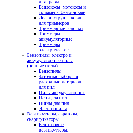
для травы
Бензокосы, мотокосы и
триммеры бензиновые
Лески, струны, корды
для триммеров
Триммерные головки
Триммеры
аккумуляторные
Триммеры
электрические
Бензопилы, электро и
аккумуляторные пилы
(цепные пилы)
Бензопилы
Заточные наборы и
расходные материалы
для пил
Пилы аккумуляторные
Цепи для пил
Шины для пил
Электропилы
Вертикуттеры, аэраторы,
скарификаторы
Бензиновые
вертикуттеры,